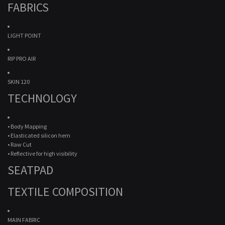
FABRICS
LIGHT POINT
RIP PRO AIR
SKIN 120
TECHNOLOGY
• Body Mapping
• Elasticated silicon hem
• Raw Cut
• Reflective for high visibility
SEATPAD
TEXTILE COMPOSITION
MAIN FABRIC