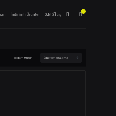
man
İndirimli Ürünler
2.El Satış
Toplam 0 ürün