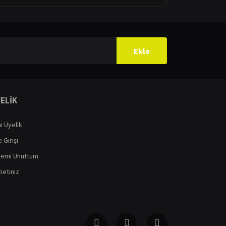
Ekle
ELİK
i Üyelik
 Girişi
remi Unuttum
etiniz