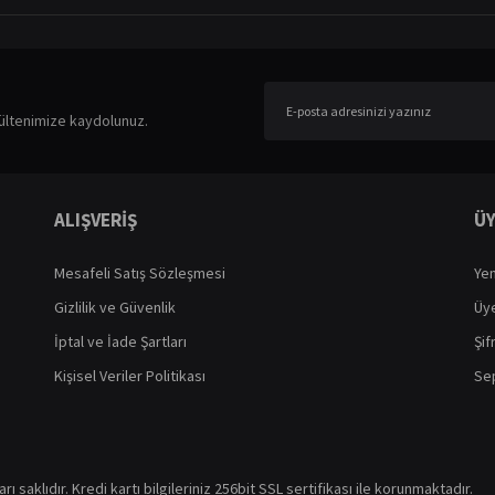
ültenimize kaydolunuz.
ALIŞVERİŞ
ÜY
Mesafeli Satış Sözleşmesi
Yen
Gizlilik ve Güvenlik
Üye
İptal ve İade Şartları
Şif
Kişisel Veriler Politikası
Sep
ı saklıdır. Kredi kartı bilgileriniz 256bit SSL sertifikası ile korunmaktadır.