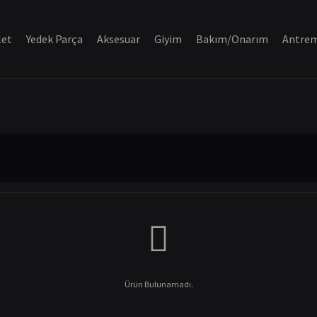
let
Yedek Parça
Aksesuar
Giyim
Bakım/Onarım
Antre
Ürün Bulunamadı.