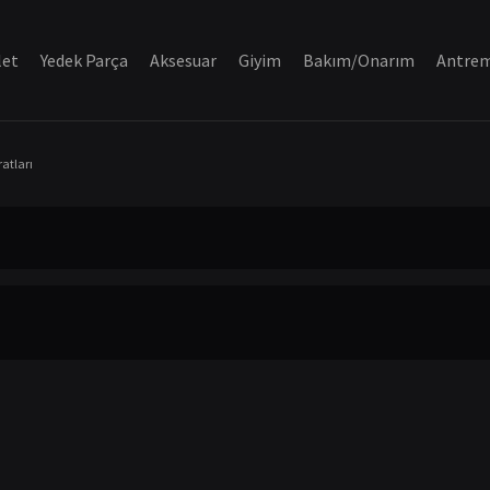
let
Yedek Parça
Aksesuar
Giyim
Bakım/Onarım
Antre
atları