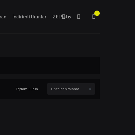
man
İndirimli Ürünler
2.El Satış
Toplam 1 ürün