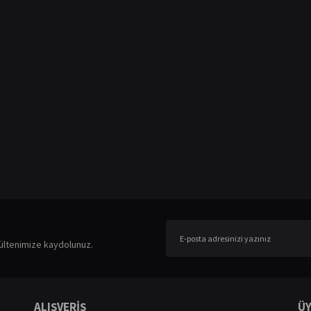
ültenimize kaydolunuz.
ALIŞVERİŞ
ÜY