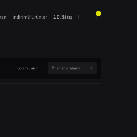
man
İndirimli Ürünler
2.El Satış
Toplam 0 ürün