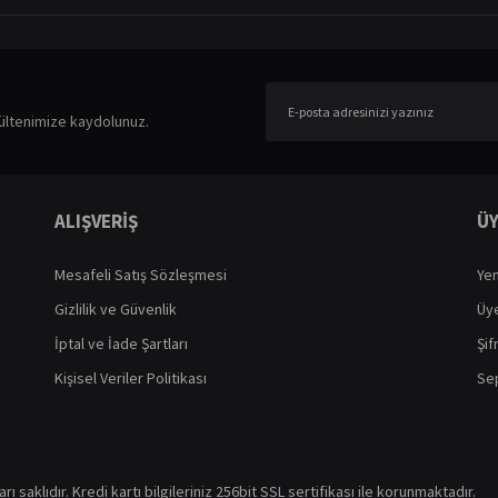
ültenimize kaydolunuz.
ALIŞVERİŞ
ÜY
Mesafeli Satış Sözleşmesi
Yen
Gizlilik ve Güvenlik
Üye
İptal ve İade Şartları
Şif
Kişisel Veriler Politikası
Sep
ı saklıdır. Kredi kartı bilgileriniz 256bit SSL sertifikası ile korunmaktadır.