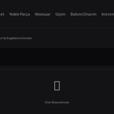
let
Yedek Parça
Aksesuar
Giyim
Bakım/Onarım
Antre
ve Ter Engelleme Ürünleri
Ürün Bulunamadı.