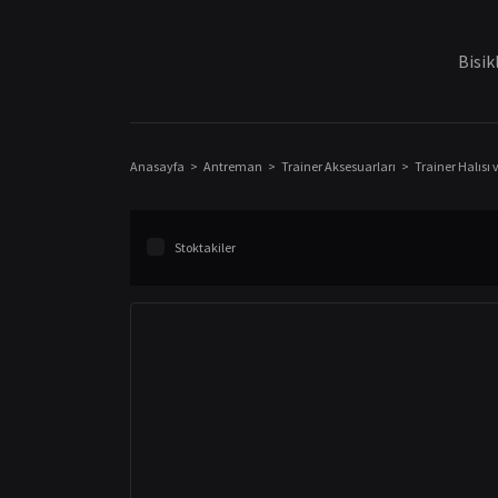
Bisik
Anasayfa
Antreman
Trainer Aksesuarları
Trainer Halısı 
Stoktakiler