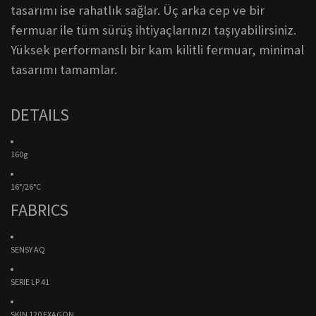
tasarımı ise rahatlık sağlar.
Üç arka cep ve bir
fermuar ile tüm sürüş ihtiyaçlarınızı taşıyabilirsiniz.
Yüksek performanslı bir kam kilitli fermuar, minimal
tasarımı tamamlar.
DETAILS
160g
16°/26°C
FABRICS
SENSY AQ
SERIE LP 41
SKIN 120 EXAGON