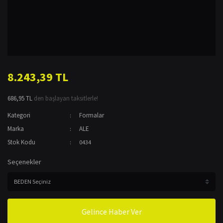
8.243,39 TL
686,95 TL
den başlayan taksitlerle!
Kategori
Formalar
Marka
ALE
Stok Kodu
0434
Seçenekler
Gelince Haber Ver