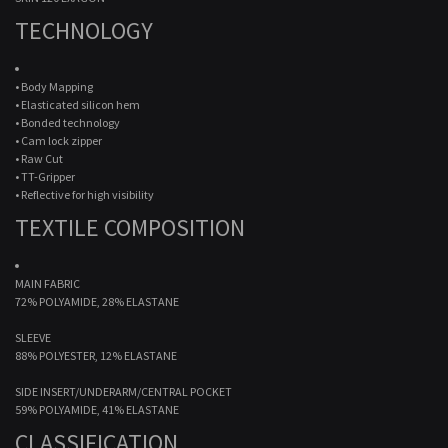
TECHNOLOGY
• Body Mapping
• Elasticated silicon hem
• Bonded technology
• Cam lock zipper
• Raw Cut
• TT-Gripper
• Reflective for high visibility
TEXTILE COMPOSITION
MAIN FABRIC
72% POLYAMIDE, 28% ELASTANE
SLEEVE
88% POLYESTER, 12% ELASTANE
SIDE INSERT/UNDERARM/CENTRAL POCKET
59% POLYAMIDE, 41% ELASTANE
CLASSIFICATION