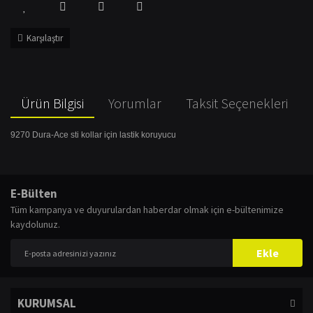
Karşılaştır
Ürün Bilgisi
Yorumlar
Taksit Seçenekleri
9270 Dura-Ace sti kollar için lastik koruyucu
Bu ürünün fiyat bilgisi, resim, ürün açıklamalarında ve diğer konularda
yetersiz gördüğünüz noktaları öneri formunu kullanarak tarafımıza
Bu ürüne ilk yorumu siz yapın!
E-Bülten
iletebilirsiniz.
Tüm kampanya ve duyurulardan haberdar olmak için e-bültenimize
Görüş ve önerileriniz için teşekkür ederiz.
kaydolunuz.
Yorum Yaz
Ürün resmi kalitesiz, bozuk veya görüntülenemiyor.
Ekle
Ürün açıklamasında eksik bilgiler bulunuyor.
Ürün bilgilerinde hatalar bulunuyor.
KURUMSAL
Ürün fiyatı diğer sitelerden daha pahalı.