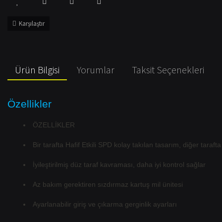
Karşılaştır
Ürün Bilgisi
Yorumlar
Taksit Seçenekleri
Özellikler
ÖZELLİKLER
Bir tarafta Hafif Etkili SPD kolay takılan tasarım, diğer tara
İyileştirilmiş düz taraf kavraması, daha iyi kontrol sağlar
Az bakım gerektiren sızdırmaz kartuş mil ünitesi
Ayarlanabilir giriş ve çıkarma gerginlik ayarları