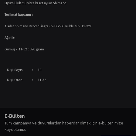
Uyumluluk :
10 vites kaset uyum Shimano
Teslimat kapsamı :
1 adet Shimano Deore/Tiagra CS-HG500 Ruble 10V 11-32T
Ağırlık:
Gümüş / 11-32 : 320 gram
Dişli Sayısı
:
10
Dişli Oranı
:
11-32
Bu ürünün fiyat bilgisi, resim, ürün açıklamalarında ve diğer konularda
Bu ürünün fiyat bilgisi, resim, ürün açıklamalarında ve diğer konularda
yetersiz gördüğünüz noktaları öneri formunu kullanarak tarafımıza
Bu ürüne ilk yorumu siz yapın!
yetersiz gördüğünüz noktaları öneri formunu kullanarak tarafımıza
iletebilirsiniz.
Bu ürüne ilk yorumu siz yapın!
E-Bülten
iletebilirsiniz.
Görüş ve önerileriniz için teşekkür ederiz.
Tüm kampanya ve duyurulardan haberdar olmak için e-bültenimize
Görüş ve önerileriniz için teşekkür ederiz.
kaydolunuz.
Ürün resmi kalitesiz, bozuk veya görüntülenemiyor.
Yorum Yaz