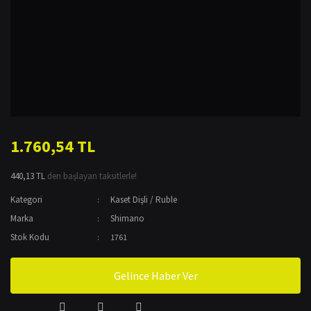
1.760,54 TL
440,13 TL
den başlayan taksitlerle!
Kategori
Kaset Dişli / Ruble
Marka
Shimano
Stok Kodu
1761
Gelince Haber Ver