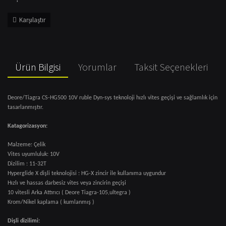
Karşılaştır
Ürün Bilgisi
Yorumlar
Taksit Seçenekleri
Deore/Tiagra CS-HG500 10V ruble Dyn-sys teknoloji hızlı vites geçişi ve sağlamlık için
tasarlanmıştır.
Katagorizasyon:
Malzeme: Çelik
Vites uyumluluk: 10V
Dizilim : 11-32T
Hyperglide X dişli teknolojisi : HG-X zincir ile kullanıma uygundur
Hızlı ve hassas darbesiz vites veya zincirin geçişi
10 vitesli Arka Attırıcı ( Deore Tiagra-105,ultegra )
Krom/Nikel kaplama ( kumlanmış )
Dişli dizilimi: