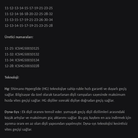
11-12-13-14-15-17-19-21-23-25
11-12-14-16-18-20-22-25-28-32
11-13-15-17-19-21-23-26-30-34
12-13-14-15-17-19-21-23-25-28
Üretici numaraları:
11-25: ICSHG50010125
11-32: ICSHG50010132
11-34: ICSHG50010134
12-28: ICSHG50010228
Teknoloji:
Hg:
Shimano Hyperglide (HG) teknolojiye sahip ruble hızlı garanti ve duyarlı geçiş
sağlar. Bilgisayar da özel olarak tasarlanan dişli rampaları sayesinde maksimum
hızda vites geçişi sağlar. HG dişliler sonraki dişliye doğrudan geçiş sağlar.
Dyna-Sys :
Ek dişli oranını temsil eder. yumuşak geçiş dişli dizilimleri arasındaki
küçük artışlar ve maksimum güç aktarımı sağlar. Bu güç kaybını en aza indirmek için
aşınma oranı en az olan dişli yapısından yapılmıştır. Dyna-sys teknolojisi kesintisiz
vites geçişi sağlar.