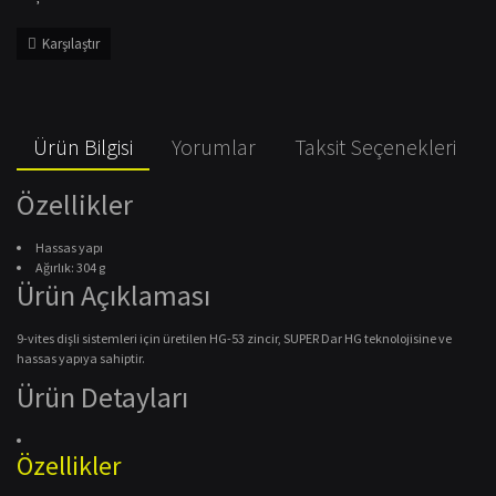
Karşılaştır
Ürün Bilgisi
Yorumlar
Taksit Seçenekleri
Özellikler
Hassas yapı
Ağırlık: 304 g
Ürün Açıklaması
9-vites dişli sistemleri için üretilen HG-53 zincir, SUPER Dar HG teknolojisine ve
hassas yapıya sahiptir.
Ürün Detayları
Özellikler