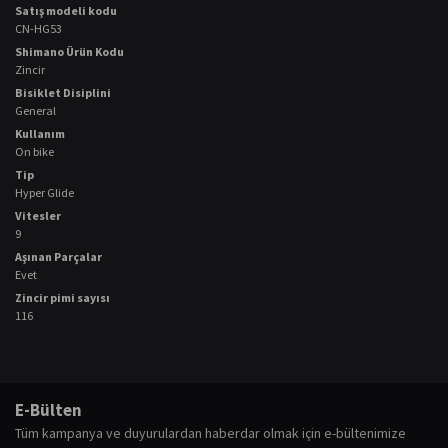
Satış modeli kodu
CN-HG53
Shimano Ürün Kodu
Zincir
Bisiklet Disiplini
General
Kullanım
On bike
Tip
Hyper Glide
Vitesler
9
Aşınan Parçalar
Evet
Zincir pimi sayısı
116
Bu ürünün fiyat bilgisi, resim, ürün açıklamalarında ve diğer konularda
yetersiz gördüğünüz noktaları öneri formunu kullanarak tarafımıza
Bu ürüne ilk yorumu siz yapın!
E-Bülten
iletebilirsiniz.
Tüm kampanya ve duyurulardan haberdar olmak için e-bültenimize
Görüş ve önerileriniz için teşekkür ederiz.