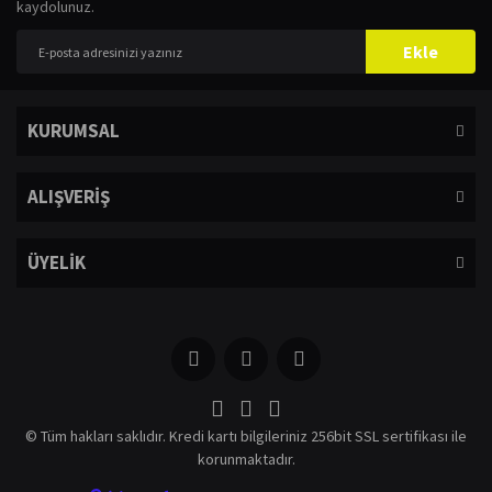
kaydolunuz.
Yorum Yaz
Ürün resmi kalitesiz, bozuk veya görüntülenemiyor.
Ekle
Ürün açıklamasında eksik bilgiler bulunuyor.
Ürün bilgilerinde hatalar bulunuyor.
KURUMSAL
Ürün fiyatı diğer sitelerden daha pahalı.
Bu ürüne benzer farklı alternatifler olmalı.
ALIŞVERİŞ
ÜYELİK
Gönder
© Tüm hakları saklıdır. Kredi kartı bilgileriniz 256bit SSL sertifikası ile
korunmaktadır.