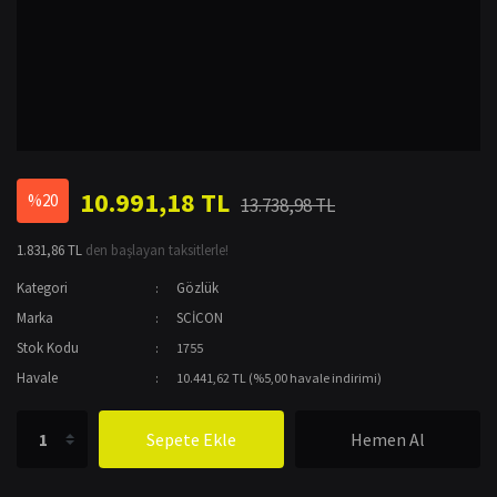
10.991,18 TL
%20
13.738,98 TL
1.831,86 TL
den başlayan taksitlerle!
Kategori
Gözlük
Marka
SCİCON
Stok Kodu
1755
Havale
10.441,62 TL (%5,00 havale indirimi)
Sepete Ekle
Hemen Al