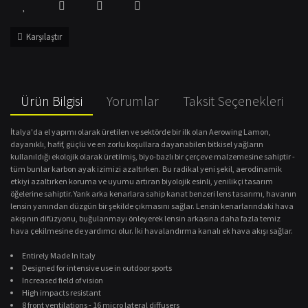
Karşılaştır
Ürün Bilgisi
Yorumlar
Taksit Seçenekleri
İtalya'da el yapımı olarak üretilen ve sektörde bir ilk olan Aerowing Lamon,
dayanıklı, hafif, güçlü ve en zorlu koşullara dayanabilen bitkisel yağların
kullanıldığı ekolojik olarak üretilmiş, biyo-bazlı bir çerçeve malzemesine sahiptir -
tüm bunlar karbon ayak izimizi azaltırken. Bu radikal yeni şekil, aerodinamik
etkiyi azaltırken koruma ve uyumu artıran biyolojik esinli, yenilikçi tasarım
öğelerine sahiptir. Yarık arka kenarlara sahip kanat benzeri lens tasarımı, havanın
lensin yanından düzgün bir şekilde çıkmasını sağlar. Lensin kenarlarındaki hava
akışının difüzyonu, buğulanmayı önleyerek lensin arkasına daha fazla temiz
hava çekilmesine de yardımcı olur. İki havalandırma kanalı ek hava akışı sağlar.
Entirely Made In Italy
Designed for intensive use in outdoor sports
Increased field of vision
High impacts resistant
8 front ventilations - 16 micro lateral diffusers