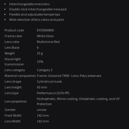
Interchangeable mono lens
Double-click interchangeable nose pad
Flexible and adjustable temple tips
Wide selection of lens colors and parts
Product code
EY30060800
Frame color
White Gloss
Lens color
Multimirror Red
Lens Base
6
Weight
33 g
Visual light
15%
transmission
Lens category
Category 3
Material composition
Frame: Grilamid TR90 - Lens: Polycarbonate
Lens shape
Cylindrical mask
Lens height
63 mm
Lens type
Performance (SCN-PP)
Hydrophobic, Mirror coating, Oleophobic coating, and UV
Lens properties
Protection
Gender
unisex
Front Width
142 mm
Lens Width
142 mm