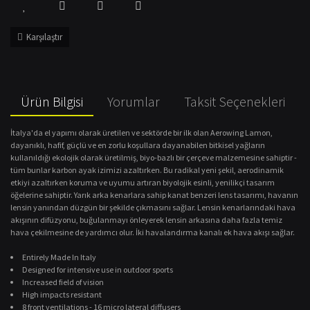
Karşılaştır
Ürün Bilgisi
Yorumlar
Taksit Seçenekleri
İtalya'da el yapımı olarak üretilen ve sektörde bir ilk olan Aerowing Lamon,
dayanıklı, hafif, güçlü ve en zorlu koşullara dayanabilen bitkisel yağların
kullanıldığı ekolojik olarak üretilmiş, biyo-bazlı bir çerçeve malzemesine sahiptir -
tüm bunlar karbon ayak izimizi azaltırken. Bu radikal yeni şekil, aerodinamik
etkiyi azaltırken koruma ve uyumu artıran biyolojik esinli, yenilikçi tasarım
öğelerine sahiptir. Yarık arka kenarlara sahip kanat benzeri lens tasarımı, havanın
lensin yanından düzgün bir şekilde çıkmasını sağlar. Lensin kenarlarındaki hava
akışının difüzyonu, buğulanmayı önleyerek lensin arkasına daha fazla temiz
hava çekilmesine de yardımcı olur. İki havalandırma kanalı ek hava akışı sağlar.
Entirely Made In Italy
Designed for intensive use in outdoor sports
Increased field of vision
High impacts resistant
8 front ventilations - 16 micro lateral diffusers