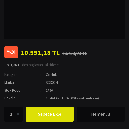
10.991,18 TL
%20
13.738,98 TL
1.831,86 TL
den başlayan taksitlerle!
Kategori
Gözlük
Marka
SCİCON
Stok Kodu
1756
Havale
10.441,62 TL (%5,00 havale indirimi)
Sepete Ekle
Hemen Al