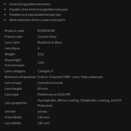
Interchangeable mono lens
Double-click interchangeable nose pad
Flexible and adjustable temple tips
Wide selection of lens colors and parts
Product code
EY30030700
Frame color
Crystal Gloss
Lens color
Multimirror Blue
Lens Base
6
Weight
33 g
Visual light
11%
transmission
Lens category
Category 3
Material composition
Frame: Grilamid TR90 - Lens: Polycarbonate
Lens shape
Cylindrical mask
Lens height
63 mm
Lens type
Performance (SCN-PP)
Hydrophobic, Mirror coating, Oleophobic coating, and UV
Lens properties
Protection
Gender
unisex
Front Width
142 mm
Lens Width
142 mm