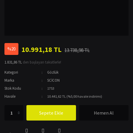
10.991,18 TL
%20
13.738,98 TL
1.831,86 TL
den başlayan taksitlerle!
Kategori
Gözlük
Marka
SCİCON
Stok Kodu
1753
Havale
10.441,62 TL (%5,00 havale indirimi)
Sepete Ekle
Hemen Al