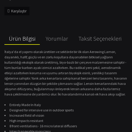
Karşılaştır
Ürün Bilgisi
Yorumlar
Taksit Seçenekleri
İtalya'da el yapımı olarak üretilen ve sektörde bir ilk olan Aerowing Lamon,
dayanıklı, hafif, güçlü ve en zorlu koşullara dayanabilen bitkisel yağların
kullanıldığı ekolojik olarak üretilmiş, biyo-bazlı bir çerçeve malzemesine sahiptir -
tüm bunlar karbon ayak izimizi azaltırken. Bu radikal yeni şekil, aerodinamik
etkiyi azaltırken koruma ve uyumu artıran biyolojik esinli, yenilikçi tasarım
öğelerine sahiptir. Yarık arka kenarlara sahip kanat benzeri lens tasarımı, havanın
lensin yanından düzgün bir şekilde çıkmasını sağlar. Lensin kenarlarındaki hava
akışının difüzyonu, buğulanmayı önleyerek lensin arkasına daha fazla temiz
hava çekilmesine de yardımcı olur. İki havalandırma kanalı ek hava akışı sağlar.
Entirely Made In Italy
Designed for intensive use in outdoor sports
Increased field of vision
High impacts resistant
8 front ventilations - 16 micro lateral diffusers
Interchangeable mono lens