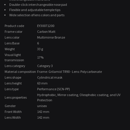
Double-click interchangeable nose pad
Flexible and adjustable temple tips
Wide selection of lens colors and parts
Product code
EY30071200
Frame color
Carbon Matt
Lens color
Multimirror Bronze
Lens Base
6
Weight
33 g
Visual light
17%
transmission
Lens category
Category 3
Material composition
Frame: Grilamid TR90 - Lens: Polycarbonate
Lens shape
Cylindrical mask
Lens height
63 mm
Lens type
Performance (SCN-PP)
Hydrophobic, Mirror coating, Oleophobic coating, and UV
Lens properties
Protection
Gender
unisex
Front Width
142 mm
Lens Width
142 mm