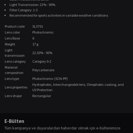
Light Transmission: 23% - 90%
Filter Category: 1-3
Recommended for sports activities in variable weather conditions
Product code
SL3701
Lens color
Photochromic
Lens Base
6
Weight
17 g
Light
22,50% - 90%
transmission
Lens category
Category 0-2
Material
Polycarbonate
composition
Lens type
Photochromic (SCN-PP)
Hydrophobic, Interchangeable lens, Oleophobic coating, and
Lens properties
UV Protection
Lens shape
Rectangular
Bu ürünün fiyat bilgisi, resim, ürün açıklamalarında ve diğer konularda
yetersiz gördüğünüz noktaları öneri formunu kullanarak tarafımıza
Bu ürüne ilk yorumu siz yapın!
E-Bülten
iletebilirsiniz.
Tüm kampanya ve duyurulardan haberdar olmak için e-bültenimize
Görüş ve önerileriniz için teşekkür ederiz.