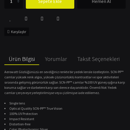
Sepete Ekle
Hemen Al
Karşılaştır
Ürün Bilgisi
Yorumlar
Taksit Seçenekleri
Aerowatt Gözlüğünüzü en sevdiğiniz renkte bir yedek lensle özelleştirin. SCN-PP™
camlar yüksek renk algısı, yüksek çözünürlüklü kontrastlar ve spor aktiviteleri
sırasında gelişmiş görünürlük sağlar. SCN-PP™ camlar %100 UV güneş ışığına karşı
koruma sağlar ve darbelere karşı son derece dayanıklıdır. Önemli Not: Yedek
camlar çerçeveye yerleştirilmişse veya çizilmişse iade edilemez.
Single lens
Optical Quality SCN-PP™ True Vision
100% UV Protection
Impact Resistant
Distortion-free
Color: Photochromic Silver