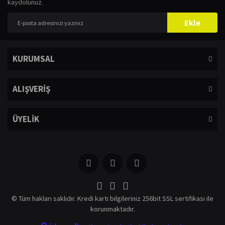
kaydolunuz.
Yorum Yaz
Ürün resmi kalitesiz, bozuk veya görüntülenemiyor.
Ekle
Ürün açıklamasında eksik bilgiler bulunuyor.
Ürün bilgilerinde hatalar bulunuyor.
KURUMSAL
Ürün fiyatı diğer sitelerden daha pahalı.
Bu ürüne benzer farklı alternatifler olmalı.
ALIŞVERİŞ
ÜYELİK
Gönder
© Tüm hakları saklıdır. Kredi kartı bilgileriniz 256bit SSL sertifikası ile
korunmaktadır.