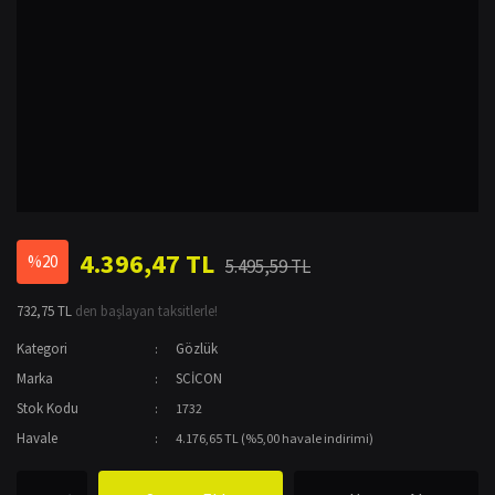
4.396,47 TL
%20
5.495,59 TL
732,75 TL
den başlayan taksitlerle!
Kategori
Gözlük
Marka
SCİCON
Stok Kodu
1732
Havale
4.176,65 TL (%5,00 havale indirimi)