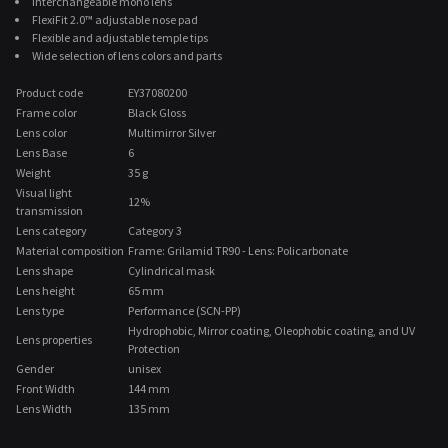
Interchangeable mono lens
FlexiFit 2.0™ adjustable nose pad
Flexible and adjustable temple tips
Wide selection of lens colors and parts
Product code
EY37080200
Frame color
Black Gloss
Lens color
Multimirror Silver
Lens Base
6
Weight
35 g
Visual light
12%
transmission
Lens category
Category 3
Material composition
Frame: Grilamid TR90 - Lens: Policarbonate
Lens shape
Cylindrical mask
Lens height
65 mm
Lens type
Performance (SCN-PP)
Hydrophobic, Mirror coating, Oleophobic coating, and UV
Lens properties
Protection
Gender
unisex
Front Width
144 mm
Lens Width
135 mm