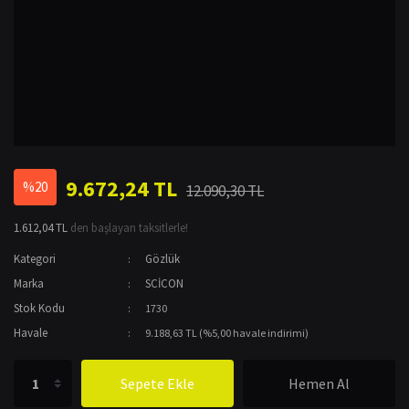
9.672,24 TL
%20
12.090,30 TL
1.612,04 TL
den başlayan taksitlerle!
Kategori
Gözlük
Marka
SCİCON
Stok Kodu
1730
Havale
9.188,63 TL (%5,00 havale indirimi)
Sepete Ekle
Hemen Al