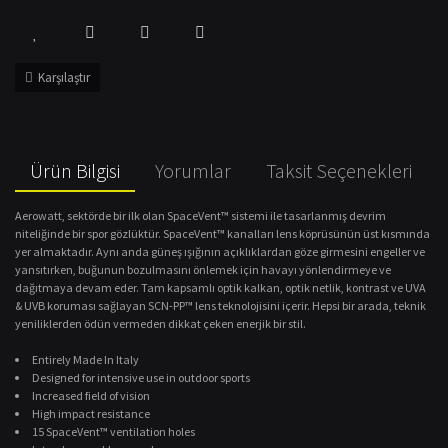
Karşılaştır
Ürün Bilgisi
Yorumlar
Taksit Seçenekleri
Aerowatt, sektörde bir ilk olan SpaceVent™ sistemi ile tasarlanmış devrim
niteliğinde bir spor gözlüktür. SpaceVent™ kanalları lens köprüsünün üst kısmında
yer almaktadır. Aynı anda güneş ışığının açıklıklardan göze girmesini engeller ve
yansıtırken, buğunun bozulmasını önlemek için havayı yönlendirmeye ve
dağıtmaya devam eder. Tam kapsamlı optik kalkan, optik netlik, kontrast ve UVA
& UVB koruması sağlayan SCN-PP™ lens teknolojisini içerir. Hepsi bir arada, teknik
yeniliklerden ödün vermeden dikkat çeken enerjik bir stil.
Entirely Made In Italy
Designed for intensive use in outdoor sports
Increased field of vision
High impact resistance
15 SpaceVent™ ventilation holes