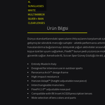
Ürün Bilgisi
Dünya standartlarındaki sporcuların ihtiyaçlarını karşılamak için
gelişmiş bir silindirik merceğe sahiptir - atletik performansı ar
havalandırma buğulanmayı önleyerek yoğun aktiviteler sırasında b
kişiye özel bir uyum sağlarken, Flexfit™ burun pedi yüzünüze
güvenlik sağlar. Aeroshade XL Scicon Spor Güneş Gözlüğü ile st
Entirely Made In Italy
Designed for intensive use in outdoor sports
Panorama Arch™ design frame
High impact resistance
Horizon Adapt™ (height adjustable nose piece)
Interchangeable mono lens
FlexiFit 2.0™ adjustable nose pad
Compatible with RX Insert AC028 prescription lenses
Wide selection of lens colors and parts