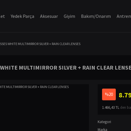
let
Yedek Parça
Aksesuar
Giyim
Bakım/Onarım
Antre
ES WHITE MULTIMIRROR SILVER + RAIN CLEAR LENSES
WHITE MULTIMIRROR SILVER + RAIN CLEAR LENS
8.7
%20
1.466,43 TL
den baş
Kategori
Marka