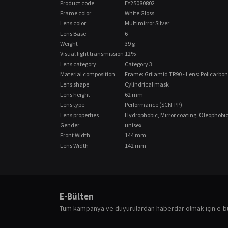
Product code
EY25080802
Frame color
White Gloss
Lens color
Multimirror Silver
Lens Base
6
Weight
39 g
Visual light transmission
12%
Lens category
Category 3
Material composition
Frame: Grilamid TR90 - Lens: Policarbo
Lens shape
Cylindrical mask
Lens height
62 mm
Lens type
Performance (SCN-PP)
Lens properties
Hydrophobic, Mirror coating, Oleophobic
Gender
unisex
Front Width
144 mm
Lens Width
142 mm
Bu ürünün fiyat bilgisi, resim, ürün açıklamalarında ve diğ
Görüş ve önerileriniz için teşekkür ederiz.
E-Bülten
Ürün resmi kalitesiz, bozuk veya görüntülenemiyor.
Tüm kampanya ve duyurulardan haberdar olmak için e-b
Ürün açıklamasında eksik bilgiler bulunuyor.