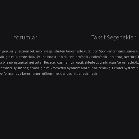
Yorumlar
Taksit Seçenekleri
 görüşü iyileştiren teknolojiyle geliştirilen Aeroshade XL Scicon Spor Performans Güneş G
tırmak için mükemmeldir. UV koruması ile birlikte hidrofobik ve oleofobik kaplama, her tür
ile görüşünüzü net tutar. Reçeteli camlar için optik eklerle uyumlu olan Aeroshade XL, 
 mükemmel uyum sağlamak için mikrometrik ayarlamalar sunar. Yenilikçi Fender Syste
il, performans ve korumanın mükemmel dengesini deneyimleyin.