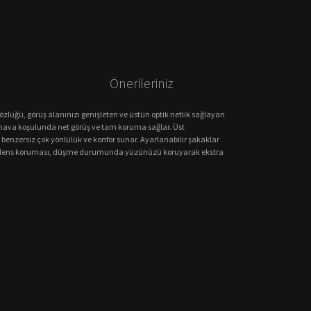
Önerileriniz
özlüğü, görüş alanınızı genişleten ve üstün optik netlik sağlayan
lü hava koşulunda net görüş ve tam koruma sağlar. Üst
benzersiz çok yönlülük ve konfor sunar. Ayarlanabilir şakaklar
m™ lens koruması, düşme durumunda yüzünüzü koruyarak ekstra