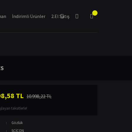
man
İndirimli Ürünler
2.El Satış
ES
98,58 TL
10.998,22 TL
layan taksitlerle!
Gözlük
SCİCON