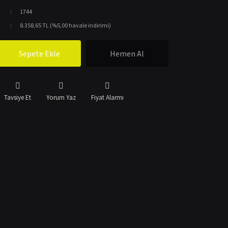
1744
8.358,65 TL (%5,00 havale indirimi)
Sepete Ekle
Hemen Al
Tavsiye Et
Yorum Yaz
Fiyat Alarmı