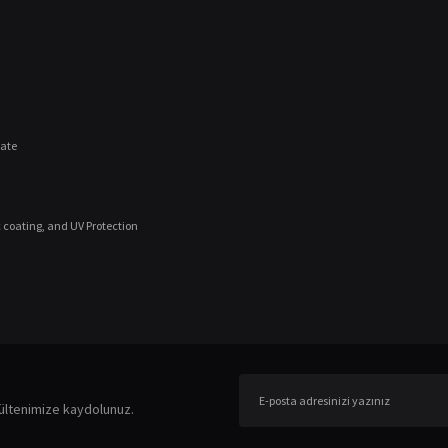
nate
 coating, and UV Protection
er konularda yetersiz gördüğünüz noktaları öneri formunu kullanarak tarafımıza ileteb
Bu ürüne ilk yorumu siz yapın!
ültenimize kaydolunuz.
Yorum Yaz