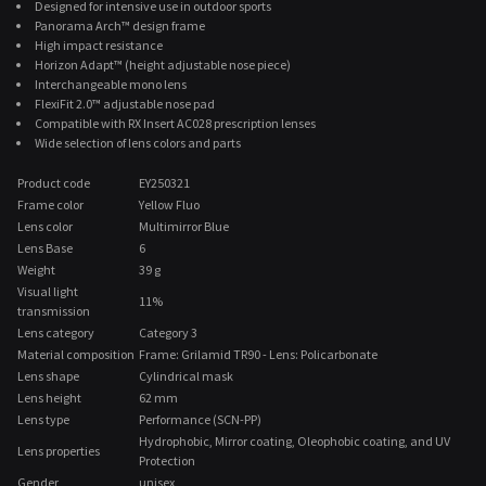
Designed for intensive use in outdoor sports
Panorama Arch™ design frame
High impact resistance
Horizon Adapt™ (height adjustable nose piece)
Interchangeable mono lens
FlexiFit 2.0™ adjustable nose pad
Compatible with RX Insert AC028 prescription lenses
Wide selection of lens colors and parts
Product code
EY250321
Frame color
Yellow Fluo
Lens color
Multimirror Blue
Lens Base
6
Weight
39 g
Visual light
11%
transmission
Lens category
Category 3
Material composition
Frame: Grilamid TR90 - Lens: Policarbonate
Lens shape
Cylindrical mask
Lens height
62 mm
Lens type
Performance (SCN-PP)
Hydrophobic, Mirror coating, Oleophobic coating, and UV
Lens properties
Protection
Gender
unisex