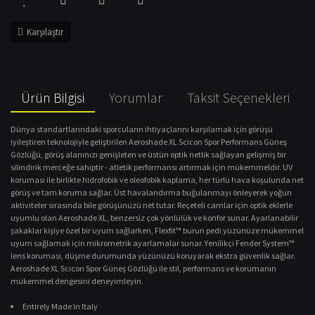
Karşılaştır
Ürün Bilgisi
Yorumlar
Taksit Seçenekleri
Dünya standartlarındaki sporcuların ihtiyaçlarını karşılamak için görüşü
iyileştiren teknolojiyle geliştirilen Aeroshade XL Scicon Spor Performans Güneş
Gözlüğü, görüş alanınızı genişleten ve üstün optik netlik sağlayan gelişmiş bir
silindirik merceğe sahiptir - atletik performansı artırmak için mükemmeldir. UV
koruması ile birlikte hidrofobik ve oleofobik kaplama, her türlü hava koşulunda net
görüş ve tam koruma sağlar. Üst havalandırma buğulanmayı önleyerek yoğun
aktiviteler sırasında bile görüşünüzü net tutar. Reçeteli camlar için optik eklerle
uyumlu olan Aeroshade XL, benzersiz çok yönlülük ve konfor sunar. Ayarlanabilir
şakaklar kişiye özel bir uyum sağlarken, Flexfit™ burun pedi yüzünüze mükemmel
uyum sağlamak için mikrometrik ayarlamalar sunar. Yenilikçi Fender System™
lens koruması, düşme durumunda yüzünüzü koruyarak ekstra güvenlik sağlar.
Aeroshade XL Scicon Spor Güneş Gözlüğü ile stil, performans ve korumanın
mükemmel dengesini deneyimleyin.
Entirely Made In Italy