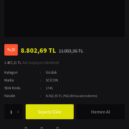
8.802,69 TL
%20
11.003,36 TL
1.467,11 TL
den başlayan taksitlerle!
Kategori
Gözlük
Marka
SCİCON
Stok Kodu
1745
Havale
8.362,55 TL (%5,00 havale indirimi)
Sepete Ekle
Hemen Al