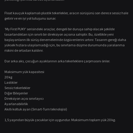
Float kauçuk kaplamalı plastik tekerlekler, aracın sürüşünü son derece sessiz hale
getirir ve en iyi yol tutuşunu sunar.
‘My First PUKY’ serisindeki araçlar, dengeli bir duruşa sahip olacak şekilde
tasarlandıkları için sınırlı bir direksiyon açısına sahiptir. Bu, özellikle yeni
başlayanların ilk sürüş denemelerinde özgüvenlerini artırır. Tasarım gereği daha
yüksek hızlara ulaşılamadığı için, bu sınırlama düşme durumunda yaralanma
riskini de ortadan kaldırır.
Dar arka aks, çocuğun ayaklarının arka tekerleklere çarpmasını önler.
Maksimum yük kapasitesi
20 kg
Lastikler
Sessiz tekerlekler
Diğer Bileşenler
Direksiyon açısı sınırlayıcı
Ayarlanabilirlik
Akıllı koltuk ayarı (Smart-Turn teknolojisi)
1,5 yaşından büyük çocuklar için uygundur. Maksimum toplam yük 20 kg.