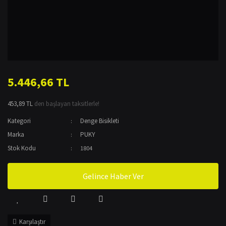
5.446,66 TL
453,89 TL
den başlayan taksitlerle!
Kategori
Denge Bisikleti
Marka
PUKY
Stok Kodu
1804
Gelince Haber Ver
Karşılaştır