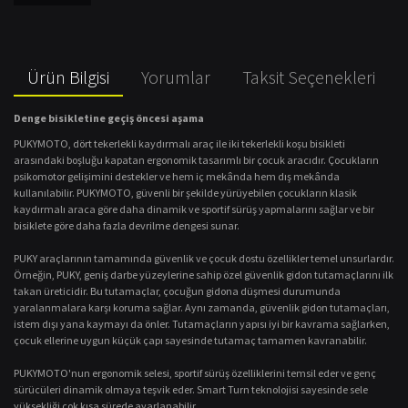
Ürün Bilgisi
Yorumlar
Taksit Seçenekleri
Denge bisikletine geçiş öncesi aşama
PUKYMOTO, dört tekerlekli kaydırmalı araç ile iki tekerlekli koşu bisikleti 
arasındaki boşluğu kapatan ergonomik tasarımlı bir çocuk aracıdır. Çocukların 
psikomotor gelişimini destekler ve hem iç mekânda hem dış mekânda 
kullanılabilir. PUKYMOTO, güvenli bir şekilde yürüyebilen çocukların klasik 
kaydırmalı araca göre daha dinamik ve sportif sürüş yapmalarını sağlar ve bir 
bisiklete göre daha fazla devrilme dengesi sunar.
PUKY araçlarının tamamında güvenlik ve çocuk dostu özellikler temel unsurlardır. 
Örneğin, PUKY, geniş darbe yüzeylerine sahip özel güvenlik gidon tutamaçlarını ilk 
takan üreticidir. Bu tutamaçlar, çocuğun gidona düşmesi durumunda 
yaralanmalara karşı koruma sağlar. Aynı zamanda, güvenlik gidon tutamaçları, 
istem dışı yana kaymayı da önler. Tutamaçların yapısı iyi bir kavrama sağlarken, 
çocuk ellerine uygun küçük çapı sayesinde tutamaç tamamen kavranabilir.
PUKYMOTO'nun ergonomik selesi, sportif sürüş özelliklerini temsil eder ve genç 
sürücüleri dinamik olmaya teşvik eder. Smart Turn teknolojisi sayesinde sele 
yüksekliği çok kısa sürede ayarlanabilir.