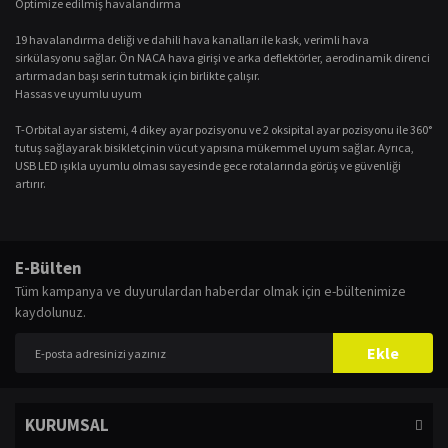
Optimize edilmiş havalandırma
19 havalandırma deliği ve dahili hava kanalları ile kask, verimli hava
sirkülasyonu sağlar. Ön NACA hava girişi ve arka deflektörler, aerodinamik direnci
artırmadan başı serin tutmak için birlikte çalışır.
Hassas ve uyumlu uyum
T-Orbital ayar sistemi, 4 dikey ayar pozisyonu ve 2 oksipital ayar pozisyonu ile 360°
tutuş sağlayarak bisikletçinin vücut yapısına mükemmel uyum sağlar. Ayrıca,
USB LED ışıkla uyumlu olması sayesinde gece rotalarında görüş ve güvenliği
artırır.
Bu ürünün fiyat bilgisi, resim, ürün açıklamalarında ve diğer konularda
yetersiz gördüğünüz noktaları öneri formunu kullanarak tarafımıza
Bu ürüne ilk yorumu siz yapın!
E-Bülten
iletebilirsiniz.
Tüm kampanya ve duyurulardan haberdar olmak için e-bültenimize
Görüş ve önerileriniz için teşekkür ederiz.
kaydolunuz.
Yorum Yaz
Ürün resmi kalitesiz, bozuk veya görüntülenemiyor.
Ekle
Ürün açıklamasında eksik bilgiler bulunuyor.
Ürün bilgilerinde hatalar bulunuyor.
KURUMSAL
Ürün fiyatı diğer sitelerden daha pahalı.