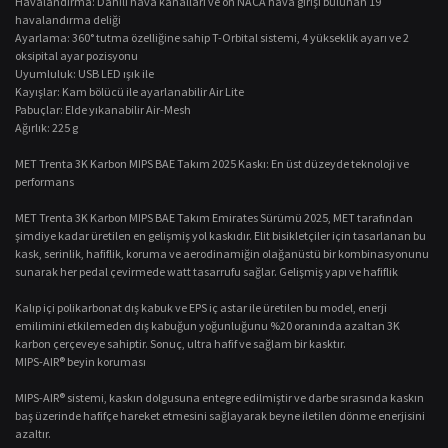
Havalandırma: Dahili hava kanalları ve ön NACA hava girişi bulunan 19
havalandırma deliği
Ayarlama: 360° tutma özelliğine sahip T-Orbital sistemi, 4 yükseklik ayarı ve 2
oksipital ayar pozisyonu
Uyumluluk: USB LED ışık ile
Kayışlar: Kam bölücü ile ayarlanabilir Air Lite
Pabuçlar: Elde yıkanabilir Air-Mesh
Ağırlık: 225 g
MET Trenta 3K Karbon MIPS BAE Takım 2025 Kaskı: En üst düzeyde teknoloji ve
performans
MET Trenta 3K Karbon MIPS BAE Takım Emirates Sürümü 2025, MET tarafından
şimdiye kadar üretilen en gelişmiş yol kaskıdır. Elit bisikletçiler için tasarlanan bu
kask, serinlik, hafiflik, koruma ve aerodinamiğin olağanüstü bir kombinasyonunu
sunarak her pedal çevirmede watt tasarrufu sağlar. Gelişmiş yapı ve hafiflik
Kalıp içi polikarbonat dış kabuk ve EPS iç astar ile üretilen bu model, enerji
emilimini etkilemeden dış kabuğun yoğunluğunu %20 oranında azaltan 3K
karbon çerçeveye sahiptir. Sonuç, ultra hafif ve sağlam bir kasktır.
MIPS-AIR® beyin koruması
MIPS-AIR® sistemi, kaskın dolgusuna entegre edilmiştir ve darbe sırasında kaskın
baş üzerinde hafifçe hareket etmesini sağlayarak beyne iletilen dönme enerjisini
azaltır.