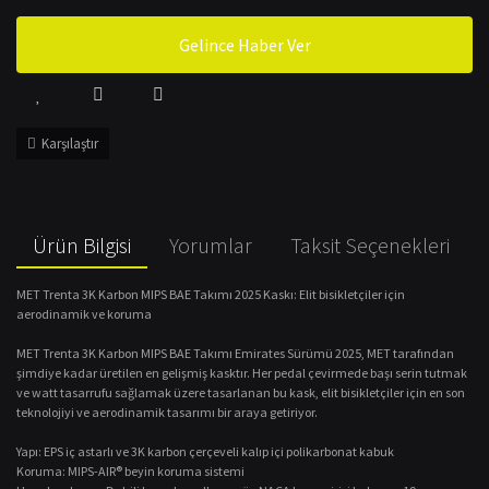
Gelince Haber Ver
Karşılaştır
Ürün Bilgisi
Yorumlar
Taksit Seçenekleri
MET Trenta 3K Karbon MIPS BAE Takımı 2025 Kaskı: Elit bisikletçiler için
aerodinamik ve koruma
MET Trenta 3K Karbon MIPS BAE Takımı Emirates Sürümü 2025, MET tarafından
şimdiye kadar üretilen en gelişmiş kasktır. Her pedal çevirmede başı serin tutmak
ve watt tasarrufu sağlamak üzere tasarlanan bu kask, elit bisikletçiler için en son
teknolojiyi ve aerodinamik tasarımı bir araya getiriyor.
Yapı: EPS iç astarlı ve 3K karbon çerçeveli kalıp içi polikarbonat kabuk
Koruma: MIPS-AIR® beyin koruma sistemi