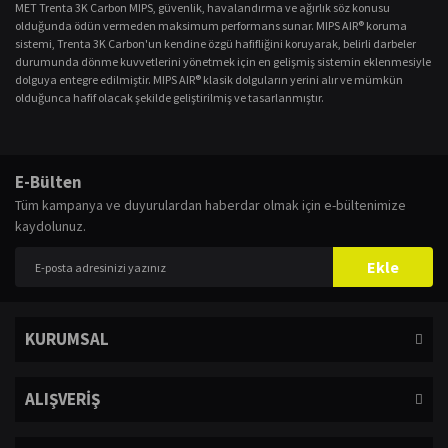
MET Trenta 3K Carbon MIPS, güvenlik, havalandırma ve ağırlık söz konusu
olduğunda ödün vermeden maksimum performans sunar. MIPS AIR® koruma
sistemi, Trenta 3K Carbon'un kendine özgü hafifliğini koruyarak, belirli darbeler
durumunda dönme kuvvetlerini yönetmek için en gelişmiş sistemin eklenmesiyle
dolguya entegre edilmiştir. MIPS AIR® klasik dolguların yerini alır ve mümkün
olduğunca hafif olacak şekilde geliştirilmiş ve tasarlanmıştır.
Bu ürünün fiyat bilgisi, resim, ürün açıklamalarında ve diğer konularda
yetersiz gördüğünüz noktaları öneri formunu kullanarak tarafımıza
Bu ürüne ilk yorumu siz yapın!
E-Bülten
iletebilirsiniz.
Tüm kampanya ve duyurulardan haberdar olmak için e-bültenimize
Görüş ve önerileriniz için teşekkür ederiz.
kaydolunuz.
Yorum Yaz
Ürün resmi kalitesiz, bozuk veya görüntülenemiyor.
Ekle
Ürün açıklamasında eksik bilgiler bulunuyor.
Ürün bilgilerinde hatalar bulunuyor.
KURUMSAL
Ürün fiyatı diğer sitelerden daha pahalı.
Bu ürüne benzer farklı alternatifler olmalı.
ALIŞVERİŞ