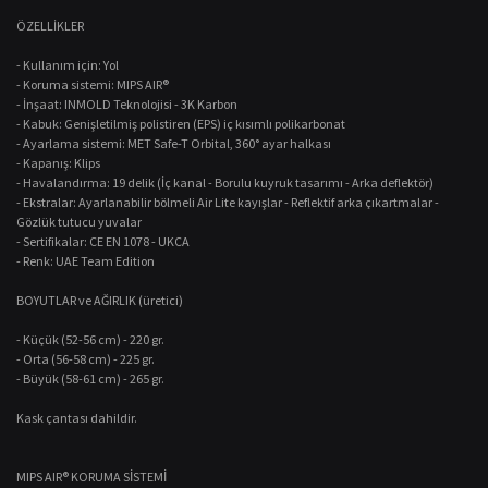
ÖZELLİKLER
- Kullanım için: Yol
- Koruma sistemi: MIPS AIR®
- İnşaat: INMOLD Teknolojisi - 3K Karbon
- Kabuk: Genişletilmiş polistiren (EPS) iç kısımlı polikarbonat
- Ayarlama sistemi: MET Safe-T Orbital, 360° ayar halkası
- Kapanış: Klips
- Havalandırma: 19 delik (İç kanal - Borulu kuyruk tasarımı - Arka deflektör)
- Ekstralar: Ayarlanabilir bölmeli Air Lite kayışlar - Reflektif arka çıkartmalar -
Gözlük tutucu yuvalar
- Sertifikalar: CE EN 1078 - UKCA
- Renk: UAE Team Edition
BOYUTLAR ve AĞIRLIK (üretici)
- Küçük (52-56 cm) - 220 gr.
- Orta (56-58 cm) - 225 gr.
- Büyük (58-61 cm) - 265 gr.
Kask çantası dahildir.
MIPS AIR® KORUMA SİSTEMİ