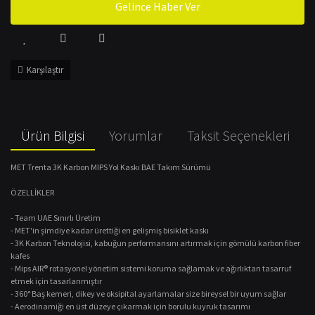
Gelince Haber Ver
Karşılaştır
Ürün Bilgisi
Yorumlar
Taksit Seçenekleri
MET Trenta 3K Karbon MIPS Yol Kaskı BAE Takım Sürümü
ÖZELLİKLER
- Team UAE Sınırlı Üretim
- MET'in şimdiye kadar ürettiği en gelişmiş bisiklet kaskı
- 3K Karbon Teknolojisi, kabuğun performansını artırmak için gömülü karbon fiber
kafes
- Mips AIR® rotasyonel yönetim sistemi koruma sağlamak ve ağırlıktan tasarruf
etmek için tasarlanmıştır
- 360° Baş kemeri, dikey ve oksipital ayarlamalar size bireysel bir uyum sağlar
- Aerodinamiği en üst düzeye çıkarmak için borulu kuyruk tasarımı