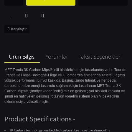
Karşılaştır
Ürün Bilgisi
Yorumlar
Taksit Seçenekleri
MET Trenta 3K Carbon Mips®, elit bisikletçiler için tasarlanmış ve Le Tour de
France ile Liège-Bastogne-Liège ve Il Lombardia anıtlarında zafere ulaşmış
yüksek performanslı bir yol kaskıdır. Başınızı zinde tutmak ve her pedal
darbesinde size enerji tasarrufu sağlamak için tasarlanan MET Trenta 3K
Carbon Mips®, şimdiye kadar ürettiğimiz en gelişmiş yol bisikleti kaskıdır ve
şimdi en hafif ve en gelişmiş rotasyon yönetim sistemi olan Mips AIR®'in
eklenmesiyle yükseltilmiştir.
Product Specifications
-
3K Carbon Technology, embedded carbon fibre cage to enhance the