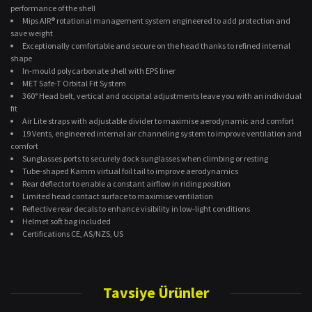
performance of the shell
Mips AIR® rotational management system engineered to add protection and
save weight
Exceptionally comfortable and secure on the head thanks to refined internal
shape
In-mould polycarbonate shell with EPS liner
MET Safe-T Orbital Fit System
360° Head belt, vertical and occipital adjustments leave you with an individual
fit
Air Lite straps with adjustable divider to maximise aerodynamic and comfort
19 Vents, engineered internal air channeling system to improve ventilation and
comfort
Sunglasses ports to securely dock sunglasses when climbing or resting
Tube-shaped Kamm virtual foil tail to improve aerodynamics
Rear deflector to enable a constant airflow in riding position
Limited head contact surface to maximise ventilation
Reflective rear decals to enhance visibility in low-light conditions
Helmet soft bag included
Certifications CE, AS/NZS, US
Bu ürünün fiyat bilgisi, resim, ürün açıklamalarında ve diğer konularda
yetersiz gördüğünüz noktaları öneri formunu kullanarak tarafımıza
Tavsiye Ürünler
Bu ürüne ilk yorumu siz yapın!
iletebilirsiniz.
Görüş ve önerileriniz için teşekkür ederiz.