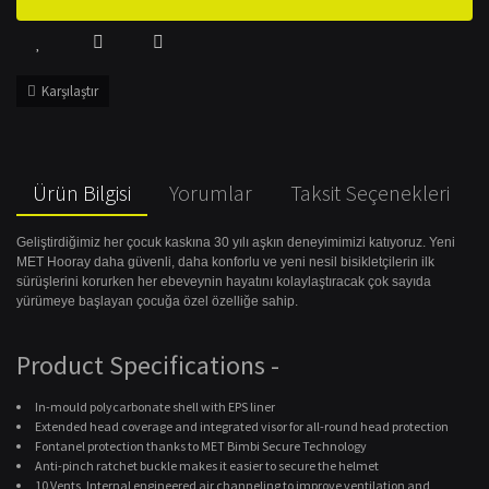
Karşılaştır
Ürün Bilgisi
Yorumlar
Taksit Seçenekleri
Geliştirdiğimiz her çocuk kaskına 30 yılı aşkın deneyimimizi katıyoruz. Yeni
MET Hooray daha güvenli, daha konforlu ve yeni nesil bisikletçilerin ilk
sürüşlerini korurken her ebeveynin hayatını kolaylaştıracak çok sayıda
yürümeye başlayan çocuğa özel özelliğe sahip.
Product Specifications
-
In-mould polycarbonate shell with EPS liner
Extended head coverage and integrated visor for all-round head protection
Fontanel protection thanks to MET Bimbi Secure Technology
Anti-pinch ratchet buckle makes it easier to secure the helmet
10 Vents, Internal engineered air channeling to improve ventilation and