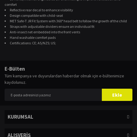
comfort
Reflective rear decal to enhance visibility
Design compatible with child-seat
MET Safe-T JR Fit System with 360° head belt to follow the growth of the child
Straps with adjustable dividers ensure an individual fit
Anti-insect net embedded into the front vents
Hand washable comfort pads
Certifications: CE; AS/NZS; US;
Bu ürünün fiyat bilgisi, resim, ürün açıklamalarında ve diğer konularda
yetersiz gördüğünüz noktaları öneri formunu kullanarak tarafımıza
Bu ürüne ilk yorumu siz yapın!
E-Bülten
iletebilirsiniz.
Tüm kampanya ve duyurulardan haberdar olmak için e-bültenimize
Görüş ve önerileriniz için teşekkür ederiz.
kaydolunuz.
Yorum Yaz
Ürün resmi kalitesiz, bozuk veya görüntülenemiyor.
Ekle
Ürün açıklamasında eksik bilgiler bulunuyor.
Ürün bilgilerinde hatalar bulunuyor.
KURUMSAL
Ürün fiyatı diğer sitelerden daha pahalı.
Bu ürüne benzer farklı alternatifler olmalı.
ALIŞVERİŞ