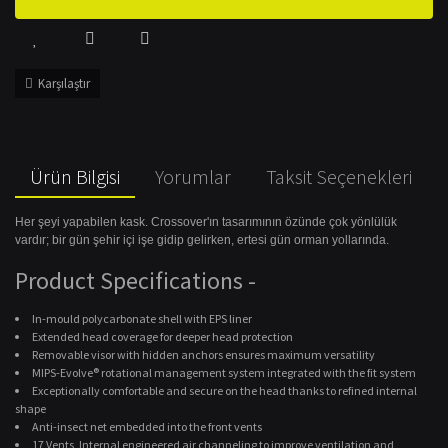
Karşılaştır
Ürün Bilgisi
Yorumlar
Taksit Seçenekleri
Her şeyi yapabilen kask. Crossover'ın tasarımının özünde çok yönlülük
vardır; bir gün şehir içi işe gidip gelirken, ertesi gün orman yollarında.
Product Specifications
-
In-mould polycarbonate shell with EPS liner
Extended head coverage for deeper head protection
Removable visor with hidden anchors ensures maximum versatility
MIPS-Evolve® rotational management system integrated with the fit system
Exceptionally comfortable and secure on the head thanks to refined internal
shape
Anti-insect net embedded into the front vents
17 Vents, Internal engineered air channeling to improve ventilation and