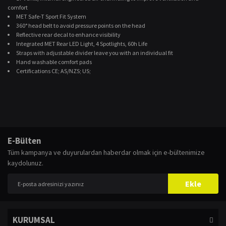
comfort
MET Safe-T Sport Fit System
360° head belt to avoid pressure points on the head
Reflective rear decal to enhance visibility
Integrated MET Rear LED Light, 4 Spotlights, 60h Life
Straps with adjustable divider leave you with an individual fit
Hand washable comfort pads
Certifications CE; AS/NZS; US;
Bu ürünün fiyat bilgisi, resim, ürün açıklamalarında ve diğer konularda
yetersiz gördüğünüz noktaları öneri formunu kullanarak tarafımıza
Bu ürüne ilk yorumu siz yapın!
E-Bülten
iletebilirsiniz.
Tüm kampanya ve duyurulardan haberdar olmak için e-bültenimize
Görüş ve önerileriniz için teşekkür ederiz.
kaydolunuz.
Yorum Yaz
Ürün resmi kalitesiz, bozuk veya görüntülenemiyor.
Ekle
Ürün açıklamasında eksik bilgiler bulunuyor.
Ürün bilgilerinde hatalar bulunuyor.
KURUMSAL
Ürün fiyatı diğer sitelerden daha pahalı.