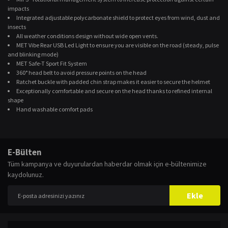
impacts
Integrated adjustable polycarbonate shield to protect eyes from wind, dust and
insects
All weather conditions design without wide open vents.
MET Vibe Rear USB Led Light to ensure you are visible on the road (steady, pulse
and blinking mode)
MET Safe-T Sport Fit System
360° head belt to avoid pressure points on the head
Ratchet buckle with padded chin strap makes it easier to secure the helmet
Exceptionally comfortable and secure on the head thanks to refined internal
shape
Hand washable comfort pads
Bu ürünün fiyat bilgisi, resim, ürün açıklamalarında ve diğer konularda
yetersiz gördüğünüz noktaları öneri formunu kullanarak tarafımıza
Bu ürüne ilk yorumu siz yapın!
E-Bülten
iletebilirsiniz.
Tüm kampanya ve duyurulardan haberdar olmak için e-bültenimize
Görüş ve önerileriniz için teşekkür ederiz.
kaydolunuz.
Yorum Yaz
Ürün resmi kalitesiz, bozuk veya görüntülenemiyor.
Ekle
Ürün açıklamasında eksik bilgiler bulunuyor.
Ürün bilgilerinde hatalar bulunuyor.