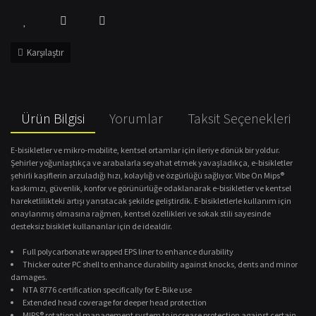
Karşılaştır
Ürün Bilgisi
Yorumlar
Taksit Seçenekleri
E-bisikletler ve mikro-mobilite, kentsel ortamlar için ileriye dönük bir yoldur.
Şehirler yoğunlaştıkça ve arabalarla seyahat etmek yavaşladıkça, e-bisikletler
şehirli kaşiflerin arzuladığı hızı, kolaylığı ve özgürlüğü sağlıyor. Vibe On Mips®
kaskımızı, güvenlik, konfor ve görünürlüğe odaklanarak e-bisikletler ve kentsel
hareketlilikteki artışı yansıtacak şekilde geliştirdik. E-bisikletlerle kullanım için
onaylanmış olmasına rağmen, kentsel özellikleri ve sokak stili sayesinde
desteksiz bisiklet kullananlar için de idealdir.
Full polycarbonate wrapped EPS liner to enhance durability
Thicker outer PC shell to enhance durability against knocks, dents and minor
damages.
NTA 8776 certification specifically for E-Bike use
Extended head coverage for deeper head protection
MIPS® rotational management system to increase protection against certain