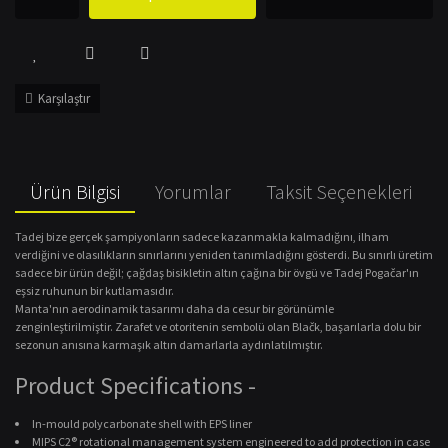
Karşılaştır
Ürün Bilgisi
Yorumlar
Taksit Seçenekleri
Tadej bize gerçek şampiyonların sadece kazanmakla kalmadığını, ilham
verdiğini ve olasılıkların sınırlarını yeniden tanımladığını gösterdi. Bu sınırlı üretim
sadece bir ürün değil; çağdaş bisikletin altın çağına bir övgü ve Tadej Pogačar'ın
eşsiz ruhunun bir kutlamasıdır.
Manta'nın aerodinamik tasarımı daha da cesur bir görünümle
zenginleştirilmiştir. Zarafet ve otoritenin sembolü olan Blačk, başarılarla dolu bir
sezonun anısına karmaşık altın damarlarla aydınlatılmıştır.
Product Specifications
-
In-mould polycarbonate shell with EPS liner
MIPS C2® rotational management system engineered to add protection in case