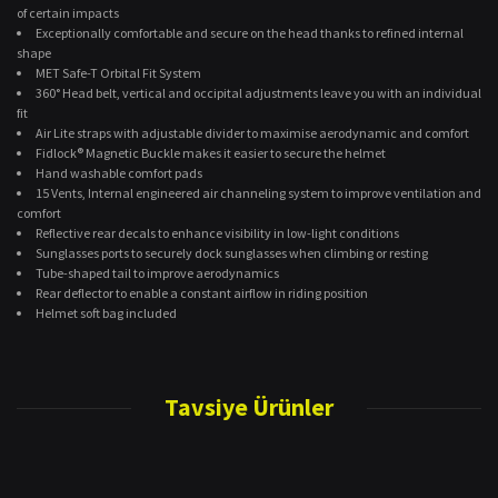
of certain impacts
Exceptionally comfortable and secure on the head thanks to refined internal
shape
MET Safe-T Orbital Fit System
360° Head belt, vertical and occipital adjustments leave you with an individual
fit
Air Lite straps with adjustable divider to maximise aerodynamic and comfort
Fidlock® Magnetic Buckle makes it easier to secure the helmet
Hand washable comfort pads
15 Vents, Internal engineered air channeling system to improve ventilation and
comfort
Reflective rear decals to enhance visibility in low-light conditions
Sunglasses ports to securely dock sunglasses when climbing or resting
Tube-shaped tail to improve aerodynamics
Rear deflector to enable a constant airflow in riding position
Helmet soft bag included
Bu ürünün fiyat bilgisi, resim, ürün açıklamalarında ve diğer konularda
yetersiz gördüğünüz noktaları öneri formunu kullanarak tarafımıza
Tavsiye Ürünler
Bu ürüne ilk yorumu siz yapın!
iletebilirsiniz.
Görüş ve önerileriniz için teşekkür ederiz.
Yorum Yaz
Ürün resmi kalitesiz, bozuk veya görüntülenemiyor.