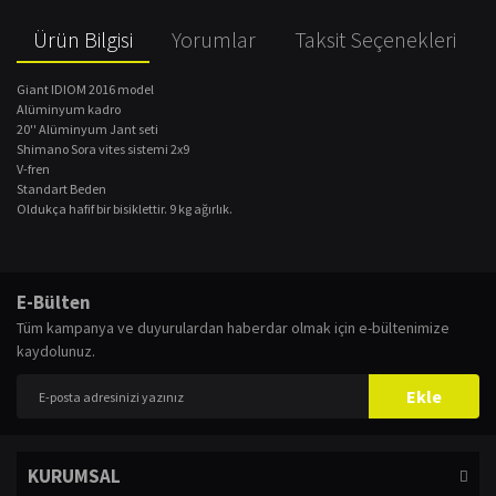
Ürün Bilgisi
Yorumlar
Taksit Seçenekleri
Giant IDIOM 2016 model
Alüminyum kadro
20'' Alüminyum Jant seti
Shimano Sora vites sistemi 2x9
V-fren
Standart Beden
Oldukça hafif bir bisiklettir. 9 kg ağırlık.
Bu ürünün fiyat bilgisi, resim, ürün açıklamalarında ve diğer konularda
yetersiz gördüğünüz noktaları öneri formunu kullanarak tarafımıza
Bu ürüne ilk yorumu siz yapın!
E-Bülten
iletebilirsiniz.
Tüm kampanya ve duyurulardan haberdar olmak için e-bültenimize
Görüş ve önerileriniz için teşekkür ederiz.
kaydolunuz.
Yorum Yaz
Ürün resmi kalitesiz, bozuk veya görüntülenemiyor.
Ekle
Ürün açıklamasında eksik bilgiler bulunuyor.
Ürün bilgilerinde hatalar bulunuyor.
KURUMSAL
Ürün fiyatı diğer sitelerden daha pahalı.