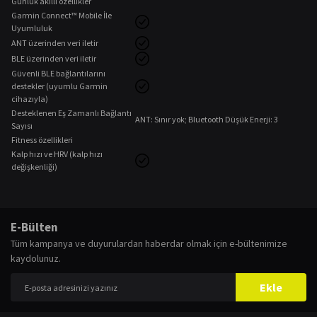
Günlük akıllı özellikler
Garmin Connect™ Mobile İle
Uyumluluk
ANT üzerinden veri iletir
BLE üzerinden veri iletir
Güvenli BLE bağlantılarını
destekler (uyumlu Garmin
cihazıyla)
Desteklenen Eş Zamanlı Bağlantı
ANT: Sınır yok; Bluetooth Düşük Enerji: 3
Sayısı
Fitness özellikleri
Kalp hızı ve HRV (kalp hızı
değişkenliği)
Bu ürünün fiyat bilgisi, resim, ürün açıklamalarında ve diğer konularda
yetersiz gördüğünüz noktaları öneri formunu kullanarak tarafımıza
Bu ürüne ilk yorumu siz yapın!
E-Bülten
iletebilirsiniz.
Tüm kampanya ve duyurulardan haberdar olmak için e-bültenimize
Görüş ve önerileriniz için teşekkür ederiz.
kaydolunuz.
Yorum Yaz
Ürün resmi kalitesiz, bozuk veya görüntülenemiyor.
Ekle
Ürün açıklamasında eksik bilgiler bulunuyor.