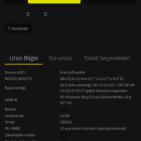
Karşılaştır
Ürün Bilgisi
Yorumlar
Taksit Seçenekleri
Durum LED'i
Evet (çift renkli)
MODÜL BOYUTU
68 x 31,6 x 11 mm (2,7" G x 1,2" Y x 0,4" D)
XS-S: Askı uzunluğu: 56–72 cm (22"–28") 60–85
Boyut aralığı
cm (23,5–33,5") göğüs ölçüsüne uygundur
XS-S Kayışla: 56 g (2,0 oz) Sadece Modül: 20 g
AĞIRLIK
(0,7 oz)
Button
Su Derecesi
3 ATM
Pil tipi
CR2032
PİL ÖMRÜ
12 aya kadar (Günde 1 saat kullanılarak)
Çıkarılabilir modül