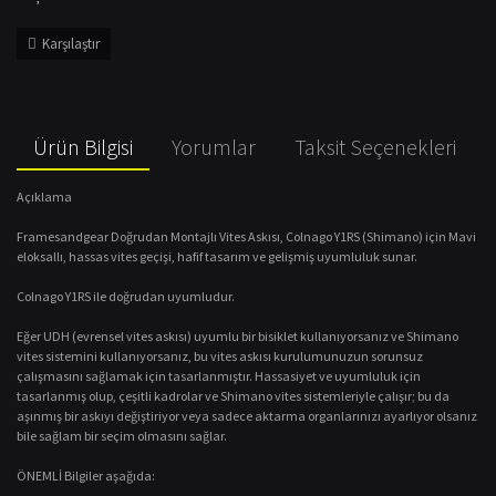
Karşılaştır
Ürün Bilgisi
Yorumlar
Taksit Seçenekleri
Açıklama
Framesandgear Doğrudan Montajlı Vites Askısı, Colnago Y1RS (Shimano) için Mavi
eloksallı, hassas vites geçişi, hafif tasarım ve gelişmiş uyumluluk sunar.
Colnago Y1RS ile doğrudan uyumludur.
Eğer UDH (evrensel vites askısı) uyumlu bir bisiklet kullanıyorsanız ve Shimano
vites sistemini kullanıyorsanız, bu vites askısı kurulumunuzun sorunsuz
çalışmasını sağlamak için tasarlanmıştır. Hassasiyet ve uyumluluk için
tasarlanmış olup, çeşitli kadrolar ve Shimano vites sistemleriyle çalışır; bu da
aşınmış bir askıyı değiştiriyor veya sadece aktarma organlarınızı ayarlıyor olsanız
bile sağlam bir seçim olmasını sağlar.
ÖNEMLİ Bilgiler aşağıda: