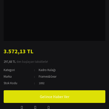
3.572,13 TL
297,68 TL
den başlayan taksitlerle!
Kategori
Kadro Kulağı
Marka
Frames&Gear
Stok Kodu
1892
Gelince Haber Ver