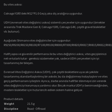
Bu vites askısı:
Colnago Y1RS'deki M12*P1.0 Geçiş aksı diş aralığına uygundur.
UDH (evrensel vites değiştirici askısı) sistemli çerçeveler için uygundur (örnekler
arasında Trek Madone Gen 8, Colnago Y1RS, Colnago G4X, çeşitli gravel bisikletler
vb. bulunur).
Aşağıdaki Shimano vites değiştiriciler için uygundur:
R9250/R9200/R8150/R8100/R7100/R9100/R8000/R7000/RX820/RX817/RX815/RX812/RX81
Hafif yapısı ve güvenilir performansı ile bu vites değiştirici askısı, vites geçişlerinizi
net ve tutarlı tutar - gereksiz süslemeler yok, sadece UDH çerçeveleri için iyi
tasarlanmış bir bileşen.
Evrensel Vites Değiştirici Askısı (UDH), çok çeşitli bisikletlere uyacak şekilde
tasarlanmış standartlaştırılmış bir askıdır, bu da değiştirmeyi kolaylaştırır ve vites
geçiş performansını iyileştirir. Ayrıca, darbe anında hafif bir dönmeye izin vererek
vites değiştiriciyi korumaya yardımcı olur. Birçok marka UDH'yi benimsediğinden,
modern bisikletler için hızla tercih edilen sistem haline geliyor.
Product details
Weight
21.5
g
Discipline
Road · Offroad