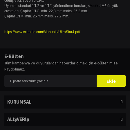
Genişletici: 7075 T6 CNC.
Uyumlu: standart 1'1/8 ve 1'1/4 yönlendirme boruları, standart M6 ön yük
cıvataları.
Çaplar 1'1/8: min.
22,8 mm maks.
25.2 mm.
Çaplar 1'1/4: min.
25 mm maks.
27,2 mm.
https://www.extralite.com/Manuals/UltraStar4.pdf
Bu ürünün fiyat bilgisi, resim, ürün açıklamalarında ve diğer konularda
yetersiz gördüğünüz noktaları öneri formunu kullanarak tarafımıza
Bu ürüne ilk yorumu siz yapın!
E-Bülten
iletebilirsiniz.
Tüm kampanya ve duyurulardan haberdar olmak için e-bültenimize
Görüş ve önerileriniz için teşekkür ederiz.
kaydolunuz.
Yorum Yaz
Ürün resmi kalitesiz, bozuk veya görüntülenemiyor.
Ekle
Ürün açıklamasında eksik bilgiler bulunuyor.
Ürün bilgilerinde hatalar bulunuyor.
KURUMSAL
Ürün fiyatı diğer sitelerden daha pahalı.
Bu ürüne benzer farklı alternatifler olmalı.
ALIŞVERİŞ