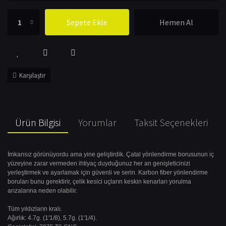
Sepete Ekle
Hemen Al
Karşılaştır
Ürün Bilgisi
Yorumlar
Taksit Seçenekleri
İmkansız görünüyordu ama yine geliştirdik.
Çatal yönlendirme borusunun iç
yüzeyine zarar vermeden ihtiyaç duyduğunuz her an genişleticinizi
yerleştirmek ve ayarlamak için güvenli ve serin.
Karbon fiber yönlendirme
boruları bunu gerektirir, çelik kesici uçların keskin kenarları yorulma
arızalarına neden olabilir.
Tüm yıldızların kralı.
Ağırlık: 4.7g.
(1'1/8), 5.7g.
(1'1/4).