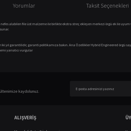
Yorumlar
Taksit Seçenekleri
 nefes alabilen file üst malzeme ile birlikte ekstra streç ekleyen merkezi örgü ek ile uy
sunar.
ki yıl garantilidir, garanti politikamıza bakın.
Ana Özellikler
Hybrid Engineered örgü sa
temi
yansıtıcı vurgular
er konularda yetersiz gördüğünüz noktaları öneri formunu kullanarak tarafımıza ileteb
Bu ürüne ilk yorumu siz yapın!
ültenimize kaydolunuz.
Yorum Yaz
ALIŞVERİŞ
ÜY