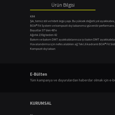
Ürün Bilgisi
KR4
Şık, temiz stil ve hibrit örgü yapı.
Bu yüksek değerli yol ayakkabısı,
BOA® Fit System ve kompozit dış tabanımız güvenilir performans 
Boyutlar
37'den 48'e
Ağırlık
230g beden 42
Bakım ve bakım
DMT ayakkabılarınıza iyi bakın
DMT ayakkabılar i
Havalandırma için nefes alabilen ağ
Tek L6 kadranlı BOA® Fit Sis
Kompozit dış taban
Bu ürünün fiyat bilgisi, resim, ürün açıklamalarında ve diğ
Görüş ve önerileriniz için teşekkür ederiz.
E-Bülten
Ürün resmi kalitesiz, bozuk veya görüntülenemiyor.
Tüm kampanya ve duyurulardan haberdar olmak için e-b
Ürün açıklamasında eksik bilgiler bulunuyor.
Ürün bilgilerinde hatalar bulunuyor.
Ürün fiyatı diğer sitelerden daha pahalı.
KURUMSAL
Bu ürüne benzer farklı alternatifler olmalı.