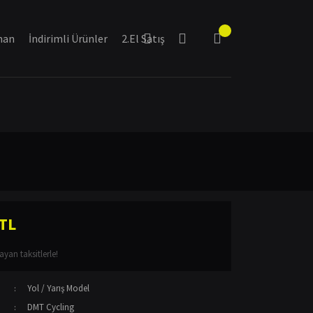
man
İndirimli Ürünler
2.El Satış
 TL
yan taksitlerle!
Yol / Yarış Model
DMT Cycling