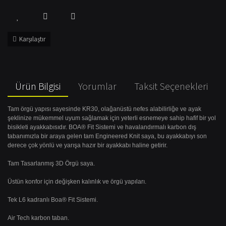
Karşılaştır
Ürün Bilgisi
Yorumlar
Taksit Seçenekleri
Tam örgü yapısı sayesinde KR30, olağanüstü nefes alabilirliğe ve ayak
şeklinize mükemmel uyum sağlamak için yeterli esnemeye sahip hafif bir yol
bisikleti ayakkabısıdır. BOA® Fit Sistemi ve havalandırmalı karbon dış
tabanımızla bir araya gelen tam Engineered Knit saya, bu ayakkabıyı son
derece çok yönlü ve yarışa hazır bir ayakkabı haline getirir.
Tam Tasarlanmış 3D Örgü saya.
Üstün konfor için değişken kalınlık ve örgü yapıları.
Tek L6 kadranlı Boa® Fit Sistemi.
Air Tech karbon taban.