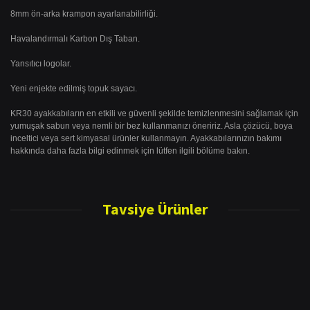
8mm ön-arka krampon ayarlanabilirliği.
Havalandırmalı Karbon Dış Taban.
Yansıtıcı logolar.
Yeni enjekte edilmiş topuk sayacı.
KR30 ayakkabıların en etkili ve güvenli şekilde temizlenmesini sağlamak için
yumuşak sabun veya nemli bir bez kullanmanızı öneririz. Asla çözücü, boya
inceltici veya sert kimyasal ürünler kullanmayın. Ayakkabılarınızın bakımı
hakkında daha fazla bilgi edinmek için lütfen ilgili bölüme bakın.
Bu ürünün fiyat bilgisi, resim, ürün açıklamalarında ve diğer konularda
yetersiz gördüğünüz noktaları öneri formunu kullanarak tarafımıza
Tavsiye Ürünler
Bu ürüne ilk yorumu siz yapın!
iletebilirsiniz.
Görüş ve önerileriniz için teşekkür ederiz.
Yorum Yaz
Ürün resmi kalitesiz, bozuk veya görüntülenemiyor.
Ürün açıklamasında eksik bilgiler bulunuyor.
Ürün bilgilerinde hatalar bulunuyor.