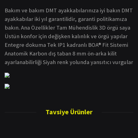
Bakım ve bakım
DMT ayakkabılarınıza iyi bakın
DMT
ayakkabılar iki yıl garantilidir, garanti politikamıza
bakın.
Ana Özellikler
Tam Mühendislik 3D örgü saya
Üstün konfor için değişken kalınlık ve örgü yapılar
Entegre dokuma
Tek IP1 kadranlı BOA® Fit Sistemi
Anatomik Karbon dış taban
8 mm ön-arka kilit
ayarlanabilirliği
Siyah renk yolunda yansıtıcı vurgular
Bu ürünün fiyat bilgisi, resim, ürün açıklamalarında ve diğer konularda
yetersiz gördüğünüz noktaları öneri formunu kullanarak tarafımıza
Tavsiye Ürünler
Bu ürüne ilk yorumu siz yapın!
iletebilirsiniz.
Görüş ve önerileriniz için teşekkür ederiz.
Yorum Yaz
Ürün resmi kalitesiz, bozuk veya görüntülenemiyor.