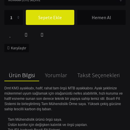
Sepete Ekle
Hemen Al
Karşılaştır
Ürün Bilgisi
Yorumlar
Taksit Seçenekleri
Dmt KM3 ayakkabı, hafif, rahat tam örgü MTB ayakkabısı. Ayak şeklinize
mükemmel uyum sağlamak için olağanüstü nefes alabilirlik, hızlı kuruma ve
hafif esneme sunan son derece teknik bir yapıya sahip temiz stil. Boa® Fit
Sistemi ile birleştirilmiş Tam Mühendislik Örme saya. Yüksek çekiş gücüne
sahip tescilli karbon dış taban.
Tam Mühendislik ürünü örgü saya.
Üstün konfor için değişken kalınlık ve örgü yapıları.