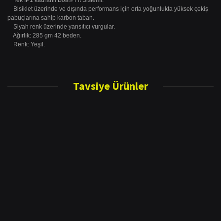
Tek IP1 kadranlı Boa® Fit Sistemi.
Bisiklet üzerinde ve dışında performans için orta yoğunlukta yüksek çekiş
pabuçlarına sahip karbon taban.
Siyah renk üzerinde yansıtıcı vurgular.
Ağırlık: 285 gm 42 beden.
Renk: Yeşil.
Bu ürünün fiyat bilgisi, resim, ürün açıklamalarında ve diğer konularda
yetersiz gördüğünüz noktaları öneri formunu kullanarak tarafımıza
Tavsiye Ürünler
Bu ürüne ilk yorumu siz yapın!
iletebilirsiniz.
Görüş ve önerileriniz için teşekkür ederiz.
Yorum Yaz
Ürün resmi kalitesiz, bozuk veya görüntülenemiyor.
Ürün açıklamasında eksik bilgiler bulunuyor.
Ürün bilgilerinde hatalar bulunuyor.
Ürün fiyatı diğer sitelerden daha pahalı.
Bu ürüne benzer farklı alternatifler olmalı.