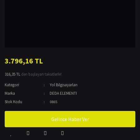
3.796,16 TL
316,35 TL
den başlayan taksitlerle!
Kategori
Yol Bilgisayarları
Marka
DEDA ELEMENTI
Stok Kodu
0865
Gelince Haber Ver