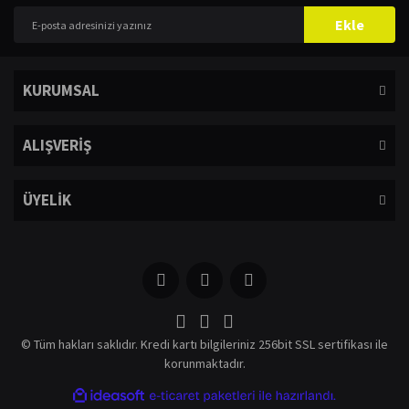
Ürün resmi kalitesiz, bozuk veya görüntülenemiyor.
Ekle
Ürün açıklamasında eksik bilgiler bulunuyor.
Ürün bilgilerinde hatalar bulunuyor.
KURUMSAL
Ürün fiyatı diğer sitelerden daha pahalı.
Bu ürüne benzer farklı alternatifler olmalı.
ALIŞVERİŞ
ÜYELİK
Gönder
© Tüm hakları saklıdır. Kredi kartı bilgileriniz 256bit SSL sertifikası ile
korunmaktadır.
ile
ideasoft
e-