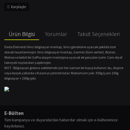
Karşılaştır
Ürün Bilgisi
Yorumlar
Taksit Seçenekleri
Deda Elementi Vinci bilgisayar montajı, Vinci gövdesine uyacak şekilde özel
olarak tasarlanmıştır.
Vinci bilgisayar montajı, Garmin (tüm seriler), Bryton,
Wahoo ve belirli bir GoPro alaşım montajına uyacak ek parçalar içerir.
Cam elyaf
takviyeli naylondan yapılmıştır.
NOT :
Bilgisayarı gidona sabitlemek için her zaman bir kayış kullanın; bu, düşme
veya bozuk yollarda cihazınızı yerinde tutar.
Maksimum yük: 350g (yani 150g
bilgisayar + 200g ışık).
Bu ürünün fiyat bilgisi, resim, ürün açıklamalarında ve diğer konularda
yetersiz gördüğünüz noktaları öneri formunu kullanarak tarafımıza
Bu ürüne ilk yorumu siz yapın!
E-Bülten
iletebilirsiniz.
Tüm kampanya ve duyurulardan haberdar olmak için e-bültenimize
Görüş ve önerileriniz için teşekkür ederiz.
kaydolunuz.
Yorum Yaz