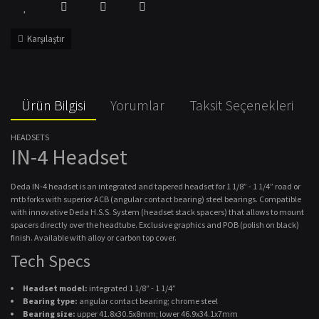
Karşılaştır
Ürün Bilgisi
Yorumlar
Taksit Seçenekleri
HEADSETS
IN-4 Headset
Deda IN-4 headset is an integrated and tapered headset for 1 1/8” - 1 1/4” road or
mtb forks with superior ACB (angular contact bearing) steel bearings. Compatible
with innovative Deda H.S.S. System (headset stack spacers) that allows to mount
spacers directly over the headtube. Exclusive graphics and POB (polish on black)
finish. Available with alloy or carbon top cover.
Tech Specs
Headset model:
integrated 1 1/8” - 1 1/4”
Bearing type:
angular contact bearing; chrome steel
Bearing size:
upper 41.8x30.5x8mm; lower 46.9x34.1x7mm