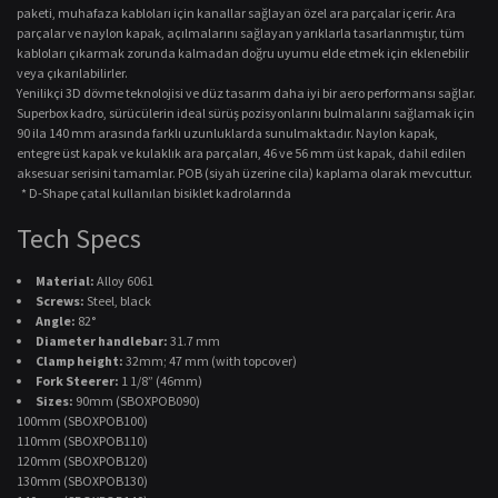
paketi, muhafaza kabloları için kanallar sağlayan özel ara parçalar içerir. Ara
parçalar ve naylon kapak, açılmalarını sağlayan yarıklarla tasarlanmıştır, tüm
kabloları çıkarmak zorunda kalmadan doğru uyumu elde etmek için eklenebilir
veya çıkarılabilirler.
Yenilikçi 3D dövme teknolojisi ve düz tasarım daha iyi bir aero performansı sağlar.
Superbox kadro, sürücülerin ideal sürüş pozisyonlarını bulmalarını sağlamak için
90 ila 140 mm arasında farklı uzunluklarda sunulmaktadır. Naylon kapak,
entegre üst kapak ve kulaklık ara parçaları, 46 ve 56 mm üst kapak, dahil edilen
aksesuar serisini tamamlar. POB (siyah üzerine cila) kaplama olarak mevcuttur.
* D-Shape çatal kullanılan bisiklet kadrolarında
Tech Specs
Material:
Alloy 6061
Screws:
Steel, black
Angle:
82°
Diameter handlebar:
31.7 mm
Clamp height:
32mm; 47 mm (with topcover)
Fork Steerer:
1 1/8” (46mm)
Sizes:
90mm (SBOXPOB090)
100mm (SBOXPOB100)
110mm (SBOXPOB110)
120mm (SBOXPOB120)
130mm (SBOXPOB130)