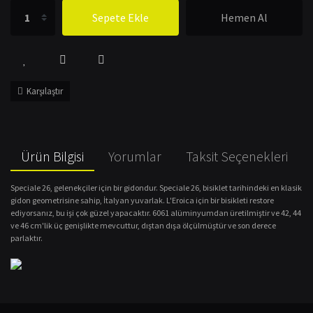
Sepete Ekle
Hemen Al
Karşılaştır
Ürün Bilgisi
Yorumlar
Taksit Seçenekleri
Speciale 26, gelenekçiler için bir gidondur.
Speciale 26, bisiklet tarihindeki en klasik
gidon geometrisine sahip, İtalyan yuvarlak.
L'Eroica için bir bisikleti restore
ediyorsanız, bu işi çok güzel yapacaktır.
6061 alüminyumdan üretilmiştir ve 42, 44
ve 46 cm'lik üç genişlikte mevcuttur, dıştan dışa ölçülmüştür ve son derece
parlaktır.
Bu ürünün fiyat bilgisi, resim, ürün açıklamalarında ve diğer konularda
yetersiz gördüğünüz noktaları öneri formunu kullanarak tarafımıza