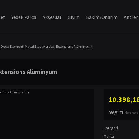
let
Yedek Parça
Aksesuar
Giyim
Bakım/Onarım
Antre
Deda Elementi Metal Blast Aerobar Extensions Alüminyum
Extensions Alüminyum
10.398,1
866,51 TL
den başla
Kategori
Marka