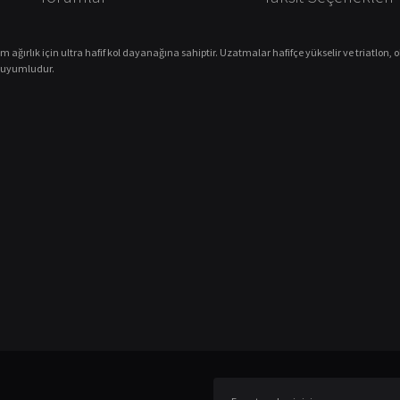
rlık için ultra hafif kol dayanağına sahiptir. Uzatmalar hafifçe yükselir ve triatlon, ol
e uyumludur.
er konularda yetersiz gördüğünüz noktaları öneri formunu kullanarak tarafımıza ileteb
Bu ürüne ilk yorumu siz yapın!