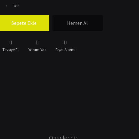
1433
Sepete Ekle
Hemen Al
Tavsiye Et
Yorum Yaz
Fiyat Alarmı
Önerileriniz