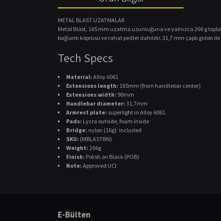
METAL BLAST UZATMALAR
Metal Blast, 165 mm uzatma uzunluğuna ve yalnızca 266 g toplam ağı
bağlantı köprüsü ve rahat pedler dahildir. 31,7 mm çaplı gidon il
Tech Specs
Material:
Alloy 6061
Extensions length:
165mm (from handlebar center)
Extensions width:
90mm
Handlebar diameter:
31,7mm
Armrest plate:
superlight in Alloy 6061
Pads:
Lycra outside, foam inside
Bridge:
nylon (16g); included
SKU:
(MBLASTBN)
Weight:
266g
Finish:
Polish on Black (POB)
Note:
Approved UCI
Bu ürünün fiyat bilgisi, resim, ürün açıklamalarında ve diğ
Görüş ve önerileriniz için teşekkür ederiz.
E-Bülten