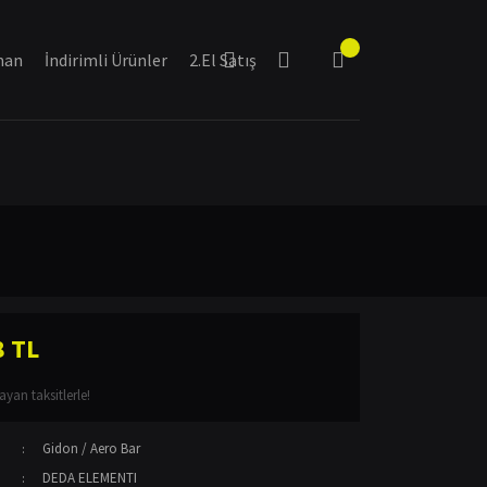
man
İndirimli Ürünler
2.El Satış
8 TL
yan taksitlerle!
Gidon / Aero Bar
DEDA ELEMENTI