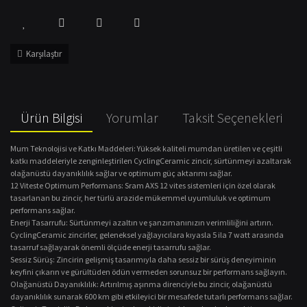
Karşılaştır
Ürün Bilgisi
Yorumlar
Taksit Seçenekleri
Mum Teknolojisi ve Katkı Maddeleri: Yüksek kaliteli mumdan üretilen ve çeşitli
katkı maddeleriyle zenginleştirilen CyclingCeramic zincir, sürtünmeyi azaltarak
olağanüstü dayanıklılık sağlar ve optimum güç aktarımı sağlar.
12 Viteste Optimum Performans: Sram AXS 12 vites sistemleri için özel olarak
tasarlanan bu zincir, her türlü arazide mükemmel uyumluluk ve optimum
performans sağlar.
Enerji Tasarrufu: Sürtünmeyi azaltın ve şanzımanınızın verimliliğini artırın.
CyclingCeramic zincirler, geleneksel yağlayıcılara kıyasla 5 ila 7 watt arasında
tasarruf sağlayarak önemli ölçüde enerji tasarrufu sağlar.
Sessiz Sürüş: Zincirin gelişmiş tasarımıyla daha sessiz bir sürüş deneyiminin
keyfini çıkarın ve gürültüden ödün vermeden sorunsuz bir performans sağlayın.
Olağanüstü Dayanıklılık: Artırılmış aşınma direnciyle bu zincir, olağanüstü
dayanıklılık sunarak 600 km gibi etkileyici bir mesafede tutarlı performans sağlar.