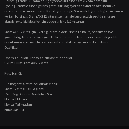
Gelişmiş Temizlik: Daha az kir, siyah ve kirli zincirlere elveda demektir.
CyclingCeramic zincir, gelişmiş temizlik sağlayarak bakımı en aza indirir ve
şanzımanın ömrünü uzatır. Sram Uyumluluğu Garantili: Uyumluluğa özel önem
verilen bu zincir, Sram AXS 12 vites sistemleriyle kusursuz bir şekilde entegre
olarak, zorlu bisikletçiler için güvenilir bir çözüm sunar.
Sram AXS 12 vites için CyclingCeramic Yarış Zinciri ile kalite, performans ve
güvenilirliği bir arada yaşayın. Her kilometrede beklentilerinizi aşacak şekilde
tasarlanmış son teknoloji şanzımanla bisiklet deneyiminizi dönüştürün.
Özellikler
Optimize Edildi: Fransa'da elle optimize edildi
Uyumluluk: Sram AXS 12 vites
Kutu İçeriği:
114 bağlantı Optimize Edilmiş zincir
Sram 12 Vites Hızlı Bağlantı
15 ml Yağlı Grafen Damlalıklı Şişe
Montaj Eldiveni
Montaj Talimatları
Etiket Sayfası
Bu ürünün fiyat bilgisi, resim, ürün açıklamalarında ve diğer konularda