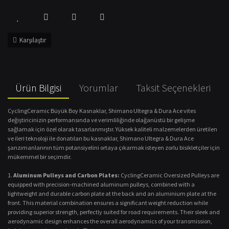
Karşılaştır
Ürün Bilgisi
Yorumlar
Taksit Seçenekleri
CyclingCeramic Büyük Boy Kasnaklar, Shimano Ultegra & Dura Ace vites
değiştiricinizin performansında ve verimliliğinde olağanüstü bir gelişme
sağlamak için özel olarak tasarlanmıştır. Yüksek kaliteli malzemelerden üretilen
ve ileri teknoloji ile donatılan bu kasnaklar, Shimano Ultegra & Dura Ace
şanzımanlarının tüm potansiyelini ortaya çıkarmak isteyen zorlu bisikletçiler için
mükemmel bir seçimdir.
Aluminum Pulleys and Carbon Plates:
CyclingCeramic Oversized Pulleys are
equipped with precision-machined aluminum pulleys, combined with a
lightweight and durable carbon plate at the back and an aluminium plate at the
front. This material combination ensures a significant weight reduction while
providing superior strength, perfectly suited for road requirements. Their sleek and
aerodynamic design enhances the overall aerodynamics of your transmission,