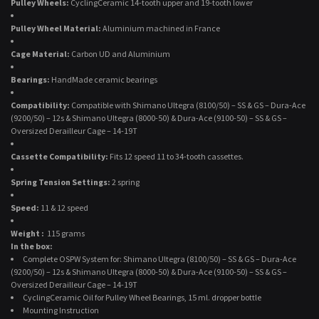
Pulley Wheels:
CyclingCeramic 14-tooth upper and 19-tooth lower
Pulley Wheel Material:
Aluminium machined in France
Cage Material:
Carbon UD and Aluminium
Bearings:
HandMade ceramic bearings
Compatibility:
Compatible with Shimano Ultegra (8100/50) – SS & GS – Dura-Ace
(9200/50) – 12s & Shimano Ultegra (8000-50) & Dura-Ace (9100-50) – SS & GS –
Oversized Derailleur Cage – 14-19T
Cassette Compatibility:
Fits 12 speed 11 to 34-tooth cassettes.
Spring Tension Settings:
2 spring
Speed:
11 & 12 speed
Weight :
115 grams
In the box:
Complete OSPW System for: Shimano Ultegra (8100/50) – SS & GS – Dura-Ace
(9200/50) – 12s & Shimano Ultegra (8000-50) & Dura-Ace (9100-50) – SS & GS –
Oversized Derailleur Cage – 14-19T
CyclingCeramic Oil for Pulley Wheel Bearings, 15 ml. dropper bottle
Mounting Instruction