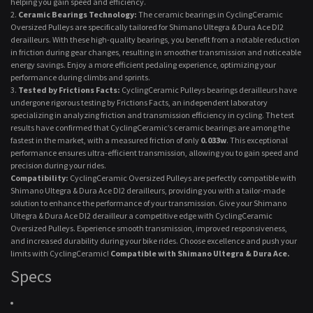
helping you gain speed and efficiency.
Ceramic Bearings Technology:
The ceramic bearings in CyclingCeramic
Oversized Pulleys are specifically tailored for Shimano Ultegra & Dura Ace DI2
derailleurs. With these high-quality bearings, you benefit from a notable reduction
in friction during gear changes, resulting in smoother transmission and noticeable
energy savings. Enjoy a more efficient pedaling experience, optimizing your
performance during climbs and sprints.
Tested by Frictions Facts:
CyclingCeramic Pulleys bearings derailleurs have
undergone rigorous testing by Frictions Facts, an independent laboratory
specializing in analyzing friction and transmission efficiency in cycling. The test
results have confirmed that CyclingCeramic’s ceramic bearings are among the
fastest in the market, with a measured friction of only
0.033w
. This exceptional
performance ensures ultra-efficient transmission, allowing you to gain speed and
precision during your rides.
Compatibility:
CyclingCeramic Oversized Pulleys are perfectly compatible with
Shimano Ultegra & Dura Ace DI2 derailleurs, providing you with a tailor-made
solution to enhance the performance of your transmission. Give your Shimano
Ultegra & Dura Ace DI2 derailleur a competitive edge with CyclingCeramic
Oversized Pulleys. Experience smooth transmission, improved responsiveness,
and increased durability during your bike rides. Choose excellence and push your
limits with CyclingCeramic!
Compatible with Shimano Ultegra & Dura Ace.
Specs