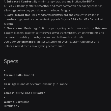
Enhanced Comfort:
By minimizing vibrations and friction, the
BSA –
SHIMANO
Bearings offer a smoother and more comfortable pedaling sensation,
allowing you to enjoy your rides with reduced fatigue.
Easy Installation:
Designed for straightforward and efficient installation,
these bearings provide a convenient upgrade for your
BSA – SHIMANO
crankset
system.
Elevate Your Pedaling:
Optimize your cycling performance with the
Shimano
Bottom Bracket. Experience improved power transmission, smoother riding, and
increased durability to push your limits on both roads and trails.
Upgrade your
Shimano
crankset system with CyclingCeramic Bearings and
unlock a new dimension of cycling performance.
Specs
Ceramic balls:
Grade 3
Bearings :
HandMade ceramic bearings in France
Compatibility: BSA THREADEN
Weight : 110
grams
IN THE BOX