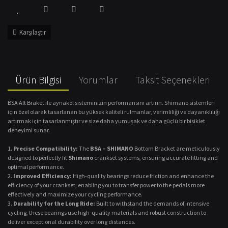
Karşılaştır
Ürün Bilgisi
Yorumlar
Taksit Seçenekleri
BSA Alt Braket ile aynakol sisteminizin performansını artırın. Shimano sistemleri
için özel olarak tasarlanan bu yüksek kaliteli rulmanlar, verimliliği ve dayanıklılığı
artırmak için tasarlanmıştır ve size daha yumuşak ve daha güçlü bir bisiklet
deneyimi sunar.
Precise Compatibility:
The
BSA – SHIMANO
Bottom Bracket are meticulously
designed to perfectly fit
Shimano
crankset systems, ensuring accurate fitting and
optimal performance.
Improved Efficiency:
High-quality bearings reduce friction and enhance the
efficiency of your crankset, enabling you to transfer power to the pedals more
effectively and maximize your cycling performance.
Durability for the Long Ride:
Built to withstand the demands of intensive
cycling, these bearings use high-quality materials and robust construction to
deliver exceptional durability over long distances.