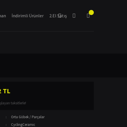
man
İndirimli Ürünler
2.El Satış
2 TL
layan taksitlerle!
Orta Göbek / Parçalar
CyclingCeramic