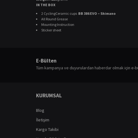
IN THE BOX
2 CyclingCeramic cups
BB 386 EVO – Shimano
All Round Grease
Mounting Instruction
Sticker sheet
Bu ürünün fiyat bilgisi, resim, ürün açıklamalarında ve diğ
Görüş ve önerileriniz için teşekkür ederiz.
E-Bülten
Ürün resmi kalitesiz, bozuk veya görüntülenemiyor.
Tüm kampanya ve duyurulardan haberdar olmak için e-b
Ürün açıklamasında eksik bilgiler bulunuyor.
Ürün bilgilerinde hatalar bulunuyor.
Ürün fiyatı diğer sitelerden daha pahalı.
KURUMSAL
Bu ürüne benzer farklı alternatifler olmalı.
Blog
İletişim
Kargo Takibi