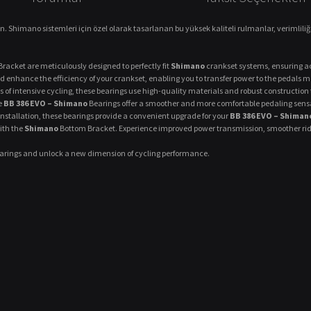
n. Shimano sistemleri için özel olarak tasarlanan bu yüksek kaliteli rulmanlar, verimliliğ
racket are meticulously designed to perfectly fit
Shimano
crankset systems, ensuring ac
d enhance the efficiency of your crankset, enabling you to transfer power to the pedals
of intensive cycling, these bearings use high-quality materials and robust construction t
e
BB 386 EVO – Shimano
Bearings offer a smoother and more comfortable pedaling sensat
installation, these bearings provide a convenient upgrade for your
BB 386 EVO – Shiman
ith the
Shimano
Bottom Bracket. Experience improved power transmission, smoother ridin
rings and unlock a new dimension of cycling performance.