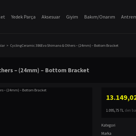
let
Yedek Parça
Aksesuar
Giyim
Bakım/Onarım
Antre
alar
CyclingCeramic 386Evo Shimano & Others – (24mm) – Bottom Bracket
thers – (24mm) – Bottom Bracket
13.149,0
1.095,75 TL
den baş
Kategori
Marka