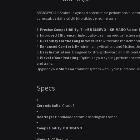
BB386 EVO Alt Braket ile aynakol sisteminizin performansını artırı
yumuşak ve daha güçlü bir bisiklet deneyimi sunar.
Precise Compatibility:
The
BB 386 EVO – SHIMANO
Bottom B
Improved Efficiency:
High-quality bearings reduce friction an
Durability for the Long Ride:
Built to withstand the demands 
Enhanced Comfort:
By minimizing vibrations and friction, th
Easy Installation:
Designed for straightforward and efficient 
Elevate Your Pedaling:
Optimize your cycling performance w
and trails.
Upgrade your
Shimano
crankset system with CyclingCeramic Bea
Specs
Ceramic balls:
Grade 3
Bearings :
HandMade ceramic bearings in France
Compatibility: BB 386 EVO
Weight : 110
grams