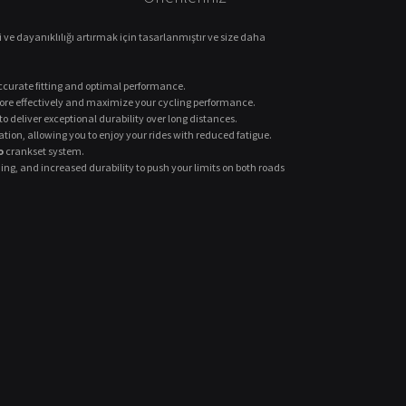
i ve dayanıklılığı artırmak için tasarlanmıştır ve size daha
curate fitting and optimal performance.
 more effectively and maximize your cycling performance.
o deliver exceptional durability over long distances.
ion, allowing you to enjoy your rides with reduced fatigue.
o
crankset system.
g, and increased durability to push your limits on both roads