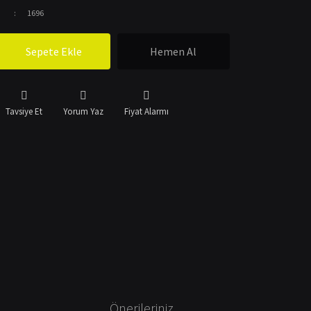
1696
Sepete Ekle
Hemen Al
Tavsiye Et
Yorum Yaz
Fiyat Alarmı
Önerileriniz