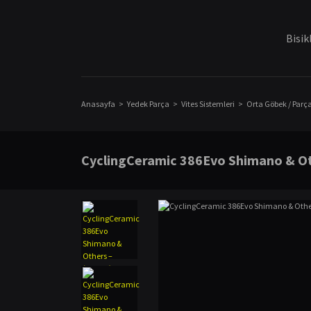
Bisik
Anasayfa
Yedek Parça
Vites Sistemleri
Orta Göbek / Parç
CyclingCeramic 386Evo Shimano & O