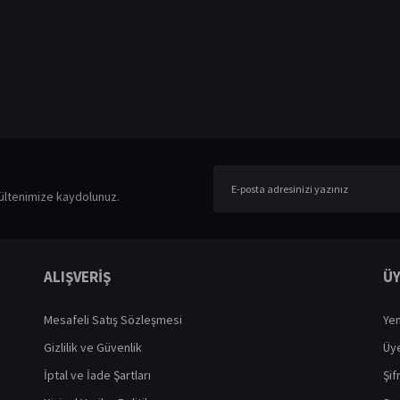
er konularda yetersiz gördüğünüz noktaları öneri formunu kullanarak tarafımıza ileteb
Bu ürüne ilk yorumu siz yapın!
ültenimize kaydolunuz.
Yorum Yaz
ALIŞVERİŞ
ÜY
Mesafeli Satış Sözleşmesi
Yen
Gizlilik ve Güvenlik
Üye
İptal ve İade Şartları
Şif