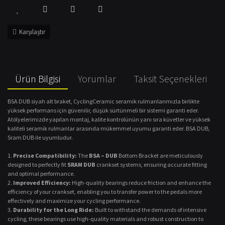
Karşılaştır
Ürün Bilgisi
Yorumlar
Taksit Seçenekleri
BSA DUB siyah alt braket, CyclingCeramic seramik rulmanlarımızla birlikte
yüksek performans için güvenilir, düşük sürtünmeli bir sistemi garanti eder.
Atölyelerimizde yapılan montaj, kalite kontrolünün yanı sıra küvetler ve yüksek
kaliteli seramik rulmanlar arasında mükemmel uyumu garanti eder. BSA DUB,
Sram DUB ile uyumludur.
Precise Compatibility:
The
BSA – DUB
Bottom Bracket are meticulously
designed to perfectly fit
SRAM DUB
crankset systems, ensuring accurate fitting
and optimal performance.
Improved Efficiency:
High-quality bearings reduce friction and enhance the
efficiency of your crankset, enabling you to transfer power to the pedals more
effectively and maximize your cycling performance.
Durability for the Long Ride:
Built to withstand the demands of intensive
cycling, these bearings use high-quality materials and robust construction to