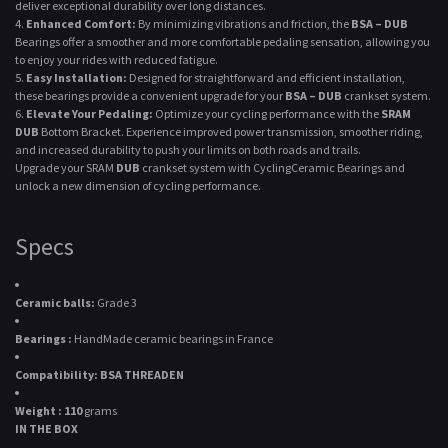
deliver exceptional durability over long distances.
Enhanced Comfort:
By minimizing vibrations and friction, the
BSA – DUB
Bearings offer a smoother and more comfortable pedaling sensation, allowing you
to enjoy your rides with reduced fatigue.
Easy Installation:
Designed for straightforward and efficient installation,
these bearings provide a convenient upgrade for your
BSA – DUB
crankset system.
Elevate Your Pedaling:
Optimize your cycling performance with the
SRAM
DUB
Bottom Bracket. Experience improved power transmission, smoother riding,
and increased durability to push your limits on both roads and trails.
Upgrade your SRAM
DUB
crankset system with CyclingCeramic Bearings and
unlock a new dimension of cycling performance.
Specs
Ceramic balls:
Grade 3
Bearings :
HandMade ceramic bearings in France
Compatibility: BSA THREADEN
Weight : 110
grams
IN THE BOX