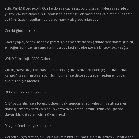
Y1Rs, WYND© teknolojili CC.Y1 gidon ve kavisli alt boru gibi yenilikler sayesinde ön
yüzeyi V4Rs'ye kıyasla %19 oranında azaltır. Bu elemanlar hava direncini azaltır
ve tüm rüzgar koşullarında aerodinamik akışı optimize eder.
Gerektiğinde sertlik
Kadro yapısı, önceki modele göre %3,5 daha sert olacak şekilde tasarlanmıştır. Bu,
en yoğun sprintler sırasında anında güç iletimi ve benzersiz bir tepkisellik sağlar.
WYND Teknolojili CC.Y1 Gidon
Gidon, hava akışı kopmasını azaltan ve yüksek hızlarda dengeyi artıran "martı
kanadı" tasarımına sahiptir. Tüm bunlar, sertlikten ödün vermeden en güçlü
sürücüler için idealdir.
DEFY sele borusu bağlantısı
Çift Y bağlantısı, sele borusu bölgesindeki aerodinamiği iyileştirir ve titreşimleri
daha iyi emerek sertlikten ödün vermeden konforu artırır. Uzun kopuşlar ve
dayanıklılık etapları için mükemmeldir.
Rüzgar tüneli onaylı sonuçlar
Gerçek dünya testleri, Y1R'lerin 50 km/s hızı korumak için V4R'lerden 20 watt daha