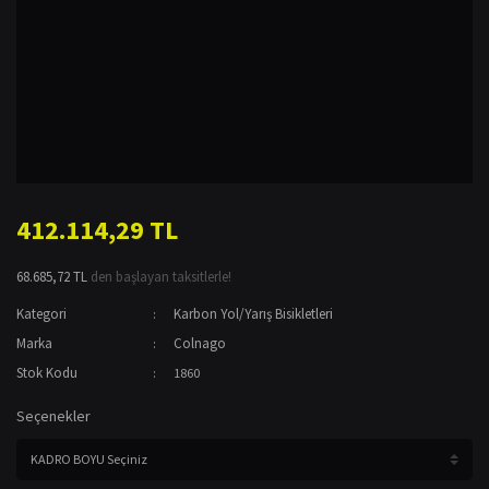
412.114,29 TL
68.685,72 TL
den başlayan taksitlerle!
Kategori
Karbon Yol/Yarış Bisikletleri
Marka
Colnago
Stok Kodu
1860
Seçenekler