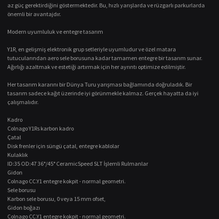
az güç gerektirdiğini göstermektedir. Bu, hızlı yarışlarda ve rüzgarlı parkurlarda
önemli bir avantajdır.
Modern uyumluluk ve entegre tasarım
Y1R, en gelişmiş elektronik grup setleriyle uyumludur ve özel matara
tutucularından aero sele borusuna kadar tamamen entegre bir tasarım sunar.
Ağırlığı azaltmak ve estetiği artırmak için her ayrıntı optimize edilmiştir.
Her tasarım kararını bir Dünya Turu yarışması bağlamında doğruladık. Bir
tasarım sadece kağıt üzerinde iyi görünmekle kalmaz. Gerçek hayatta da iyi
çalışmalıdır.
Kadro
Colnago Y1Rs karbon kadro
Çatal
Disk frenler için süngü çatal, entegre kablolar
Kulaklık
ID:35 OD:47 36°/45° CeramicSpeed ​​SLT İşlemli Rulmanlar
Gidon
Colnago CC.Y1 entegre kokpit - normal geometri.
Sele borusu
Karbon sele borusu, 0 veya 15 mm ofset,
Gidon boğazı
Colnago CC.Y1 entegre kokpit - normal geometri.