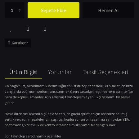
Sepete Ekle
Hemen Al
Karşılaştır
Ürün Bilgisi
Yorumlar
Taksit Seçenekleri
Colnago Y1Rs, aerodinamik verimliliğin en üst düzey ifadesidir. Bu bisiklet, en hızlı
yarışlarda optimum performans sunmak üzere tasarlanmıştır ve hem sprinter'lar
hem de kopuş uzmanları için gelişmiş teknolojiler ve yenilikçi tasarımı bir araya
getirir.
Hava direncini önemli ölçüde azaltan, en güçlü sprintler için optimize edilmiş
sertlik ve uzun mesafeler için şaşırtıcı konfor sunan bir tasarıma sahip olan Y1Rs,
performans, verimlilik ve kontrol arasında mükemmel bir denge sunar.
Son teknoloji aerodinamik özellikler