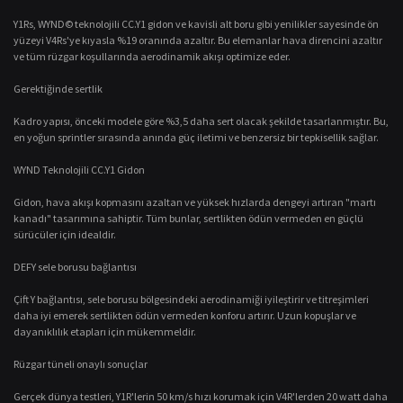
Y1Rs, WYND© teknolojili CC.Y1 gidon ve kavisli alt boru gibi yenilikler sayesinde ön
yüzeyi V4Rs'ye kıyasla %19 oranında azaltır. Bu elemanlar hava direncini azaltır
ve tüm rüzgar koşullarında aerodinamik akışı optimize eder.
Gerektiğinde sertlik
Kadro yapısı, önceki modele göre %3,5 daha sert olacak şekilde tasarlanmıştır. Bu,
en yoğun sprintler sırasında anında güç iletimi ve benzersiz bir tepkisellik sağlar.
WYND Teknolojili CC.Y1 Gidon
Gidon, hava akışı kopmasını azaltan ve yüksek hızlarda dengeyi artıran "martı
kanadı" tasarımına sahiptir. Tüm bunlar, sertlikten ödün vermeden en güçlü
sürücüler için idealdir.
DEFY sele borusu bağlantısı
Çift Y bağlantısı, sele borusu bölgesindeki aerodinamiği iyileştirir ve titreşimleri
daha iyi emerek sertlikten ödün vermeden konforu artırır. Uzun kopuşlar ve
dayanıklılık etapları için mükemmeldir.
Rüzgar tüneli onaylı sonuçlar
Gerçek dünya testleri, Y1R'lerin 50 km/s hızı korumak için V4R'lerden 20 watt daha