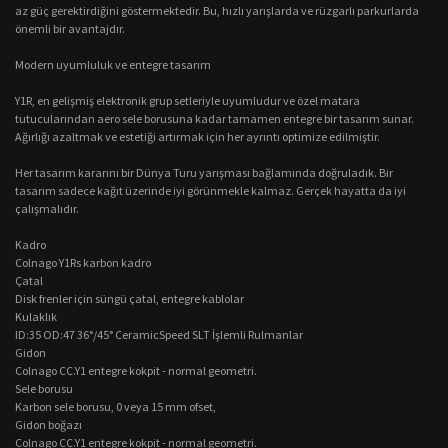
az güç gerektirdiğini göstermektedir. Bu, hızlı yarışlarda ve rüzgarlı parkurlarda
önemli bir avantajdır.
Modern uyumluluk ve entegre tasarım
Y1R, en gelişmiş elektronik grup setleriyle uyumludur ve özel matara
tutucularından aero sele borusuna kadar tamamen entegre bir tasarım sunar.
Ağırlığı azaltmak ve estetiği artırmak için her ayrıntı optimize edilmiştir.
Her tasarım kararını bir Dünya Turu yarışması bağlamında doğruladık. Bir
tasarım sadece kağıt üzerinde iyi görünmekle kalmaz. Gerçek hayatta da iyi
çalışmalıdır.
Kadro
Colnago Y1Rs karbon kadro
Çatal
Disk frenler için süngü çatal, entegre kablolar
Kulaklık
ID:35 OD:47 36°/45° CeramicSpeed ​​SLT İşlemli Rulmanlar
Gidon
Colnago CC.Y1 entegre kokpit - normal geometri.
Sele borusu
Karbon sele borusu, 0 veya 15 mm ofset,
Gidon boğazı
Colnago CC.Y1 entegre kokpit - normal geometri.