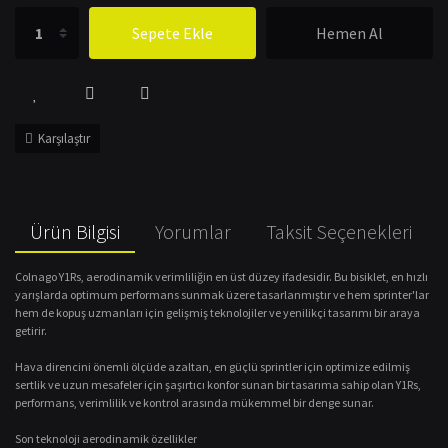
Sepete Ekle
Hemen Al
Karşılaştır
Ürün Bilgisi
Yorumlar
Taksit Seçenekleri
Colnago Y1Rs, aerodinamik verimliliğin en üst düzey ifadesidir. Bu bisiklet, en hızlı
yarışlarda optimum performans sunmak üzere tasarlanmıştır ve hem sprinter'lar
hem de kopuş uzmanları için gelişmiş teknolojiler ve yenilikçi tasarımı bir araya
getirir.
Hava direncini önemli ölçüde azaltan, en güçlü sprintler için optimize edilmiş
sertlik ve uzun mesafeler için şaşırtıcı konfor sunan bir tasarıma sahip olan Y1Rs,
performans, verimlilik ve kontrol arasında mükemmel bir denge sunar.
Son teknoloji aerodinamik özellikler