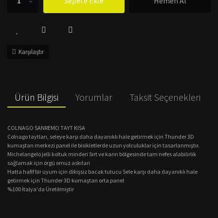
Sepete Ekle
Hemen Al
Karşılaştır
Ürün Bilgisi
Yorumlar
Taksit Seçenekleri
COLNAGO SANREMO TAYT KISA
Colnago taytları, seleye karşı daha dayanıklı hale getirmek için Thunder 3D
kumaştan merkezi panel ile bisikletlerde uzun yolculuklar için tasarlanmıştır.
Michelangelo jelli koltuk minderi
Sırt ve karın bölgesinde tam nefes alabilirlik
sağlamak için örgü omuz askıları
Hatta hafif bir uyum için dikişsiz bacak tutucu
Sele karşı daha dayanıklı hale
getirmek için Thunder 3D kumaştan orta panel
%100 İtalya'da Üretilmiştir
Bu ürünün fiyat bilgisi, resim, ürün açıklamalarında ve diğer konularda