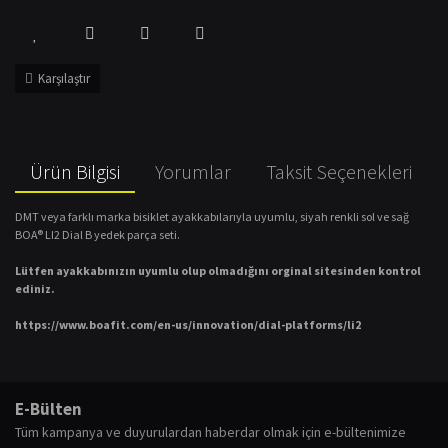
Karşılaştır
Ürün Bilgisi
Yorumlar
Taksit Seçenekleri
DMT veya farklı marka bisiklet ayakkabılarıyla uyumlu, siyah renkli sol ve sağ
BOA® LI2 Dial B yedek parça seti.
Lütfen ayakkabınızın uyumlu olup olmadığını orginal sitesinden kontrol
ediniz.
https://www.boafit.com/en-us/innovation/dial-platforms/li2
Bu ürünün fiyat bilgisi, resim, ürün açıklamalarında ve diğer konularda
yetersiz gördüğünüz noktaları öneri formunu kullanarak tarafımıza
Bu ürüne ilk yorumu siz yapın!
E-Bülten
iletebilirsiniz.
Tüm kampanya ve duyurulardan haberdar olmak için e-bültenimize
Görüş ve önerileriniz için teşekkür ederiz.