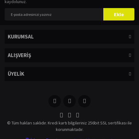
kaydolunuz.
Yorum Yaz
Ürün resmi kalitesiz, bozuk veya görüntülenemiyor.
Ekle
Ürün açıklamasında eksik bilgiler bulunuyor.
Ürün bilgilerinde hatalar bulunuyor.
KURUMSAL
Ürün fiyatı diğer sitelerden daha pahalı.
Bu ürüne benzer farklı alternatifler olmalı.
ALIŞVERİŞ
ÜYELİK
Gönder
© Tüm hakları saklıdır. Kredi kartı bilgileriniz 256bit SSL sertifikası ile
korunmaktadır.