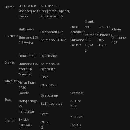
SL1 Disc ICR
SL1 Disc Full
Frame
Monocoque, PC
Integrated Tapeder,
Layup
Full Carbon 1.5
Crank
Front
set
Cassete
Shift levers
Chain
Rear derailleur
derailleur
Shimano
Shimano
Divetrain
Shimano 105
Shimano
Shimano 105 DI2
Shimano
105
105
DI2 Hydra
105
105 DI2
50/34
11/34
Front brake
Rear brake
Brakes
Shimano 105
Shimano 105
hydraulic
hydraulic
Wheelset
Tires
Wheelset
Vision Team
BH 700x28
TC30
Saddle
Seatpost
Seat clamp
Seat
Prologo Nago
BH Lite
SL1 integrated
RS
27,2
Handlebar
Stem
Headset
BH Lite
Cockpit
BH SL
Compact
FSA ICR