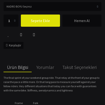
Sepete Ekle
Hemen Al
Karşılaştır
Ürün Bilgisi
Yorumlar
Taksit Seçenekleri
The final sprint of your weekend group ride. That relay at the front of your group to
raise the pace a little more. Or that long pass to measure yourself against your
fellow riders. Very different situations that today you can face with guarantees
with the same bike. Stiffness, aerodynamics and lightness
Frame
Fork