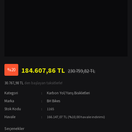
184.607,86 TL
%20
230.759,82 TL
30.767,98 TL
den başlayan taksitlerle!
Kategori
Karbon Yol/Yarış Bisikletleri
Marka
BH Bikes
Stok Kodu
1165
Havale
166.147,07 TL (%10,00 havale indirimi)
Seçenekler