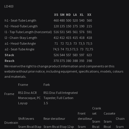
LD403
XS
SM
MD
LA
XL
XX
h1 - Seat-Tube Length
460
480
500
520
540
560
h2 - Head-Tube Length
120
135
150
175
190
215
l1 - Top-Tube Length (horizontal)
516
531
545
561
576
591
l2 - Chain-Stay Length
412
412
415
415
418
418
a1 - Head-Tube Angle
71
72
72,5
73
73,5
73,5
a2 - Seat-Tube Angle
74,5
74
73,5
73,5
73
72,75
Stack
526
544
557
583
597
623
Reach
370
375
380
388
393
398
We reserve the right to change product information and components on this
website without prior notice, including equipment, specifications, models, colours
and materials.
Frame
Fork
RS1 Disc ACR
RS1 Disc Full Integrated
Frame
Monocoque, PC
Tapeder, Full Carbon
Layup
1.5
Crank
Front
set
Cassete
Shift levers
Rear derailleur
derailleur
Chain
Sram
Sram
Divetrain
Sram Rival Etap
Sram Rival Etap 12sp
Sram
Rival
Rival
Sram