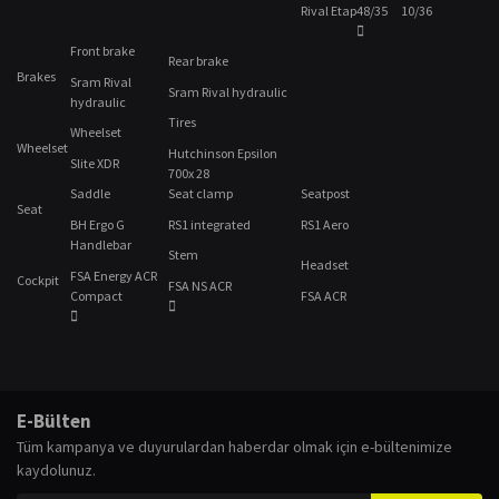
Rival Etap
48/35
10/36
Front brake
Rear brake
Brakes
Sram Rival
Sram Rival hydraulic
hydraulic
Tires
Wheelset
Wheelset
Hutchinson Epsilon
Slite XDR
700x 28
Saddle
Seat clamp
Seatpost
Seat
BH Ergo G
RS1 integrated
RS1 Aero
Handlebar
Stem
Headset
FSA Energy ACR
Cockpit
FSA NS ACR
Compact
FSA ACR
Bu ürünün fiyat bilgisi, resim, ürün açıklamalarında ve diğer konularda
yetersiz gördüğünüz noktaları öneri formunu kullanarak tarafımıza
Bu ürüne ilk yorumu siz yapın!
E-Bülten
iletebilirsiniz.
Tüm kampanya ve duyurulardan haberdar olmak için e-bültenimize
Görüş ve önerileriniz için teşekkür ederiz.
kaydolunuz.
Yorum Yaz