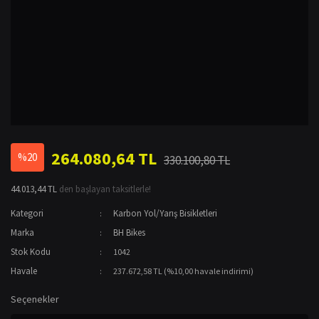
264.080,64 TL
%20
330.100,80 TL
44.013,44 TL
den başlayan taksitlerle!
Kategori
Karbon Yol/Yarış Bisikletleri
Marka
BH Bikes
Stok Kodu
1042
Havale
237.672,58 TL (%10,00 havale indirimi)
Seçenekler