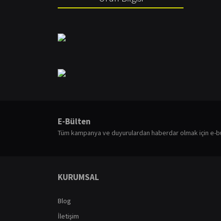
Bu ürünün fiyat bilgisi, resim, ürün açıklamalarında ve diğ
Görüş ve önerileriniz için teşekkür ederiz.
E-Bülten
Ürün resmi kalitesiz, bozuk veya görüntülenemiyor.
Tüm kampanya ve duyurulardan haberdar olmak için e-b
Ürün açıklamasında eksik bilgiler bulunuyor.
Ürün bilgilerinde hatalar bulunuyor.
Ürün fiyatı diğer sitelerden daha pahalı.
KURUMSAL
Bu ürüne benzer farklı alternatifler olmalı.
Blog
İletişim