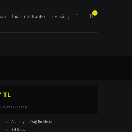
man
İndirimli Ürünler
2.El Satış
7 TL
layan taksitlerle!
Alüminyum Dağ Bisikletleri
BH Bikes