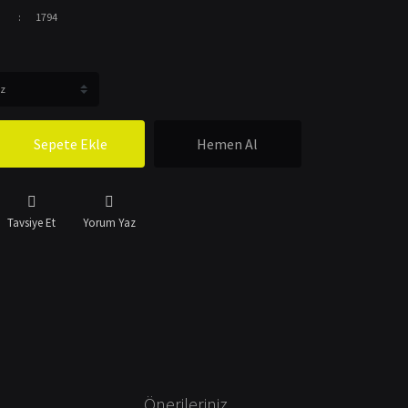
1794
Sepete Ekle
Hemen Al
Tavsiye Et
Yorum Yaz
Önerileriniz