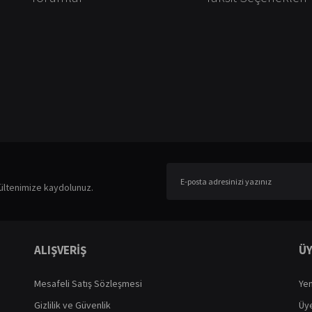
er konularda yetersiz gördüğünüz noktaları öneri formunu kullanarak tarafımıza ileteb
Bu ürüne ilk yorumu siz yapın!
ültenimize kaydolunuz.
Yorum Yaz
ALIŞVERİŞ
ÜY
Mesafeli Satış Sözleşmesi
Yen
Gizlilik ve Güvenlik
Üye