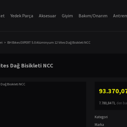
let
Yedek Parça
Aksesuar
Giyim
Bakım/Onarım
Antre
ri
BH Bikes EXPERT 5.0 Alüminyum 12 Vites Dağ Bisikleti NCC
tes Dağ Bisikleti NCC
93.370,0
7.780,84 TL
den baş
Kategori
Marka