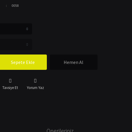
0058
Sepete Ekle
Hemen Al
Tavsiye Et
Yorum Yaz
Önerileriniz