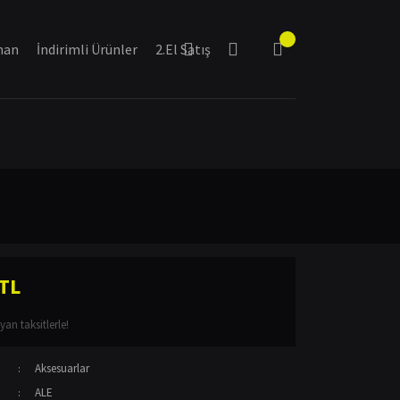
man
İndirimli Ürünler
2.El Satış
 TL
an taksitlerle!
Aksesuarlar
ALE