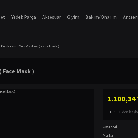
let
Yedek Parça
Aksesuar
Giyim
Bakım/Onarım
Antre
Kışlık Yarım Yüz Maskesi ( Face Mask )
( Face Mask )
1.100,34
91,69 TL
den başlay
Kategori
Marka