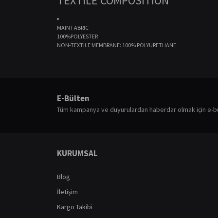
TEXTILE COMPOSITION
MAIN FABRIC
100%POLYESTER
NON-TEXTILE MEMBRANE: 100% POLYURETHANE
Bu ürünün fiyat bilgisi, resim, ürün açıklamalarında ve diğ
Görüş ve önerileriniz için teşekkür ederiz.
E-Bülten
Ürün resmi kalitesiz, bozuk veya görüntülenemiyor.
Tüm kampanya ve duyurulardan haberdar olmak için e-b
Ürün açıklamasında eksik bilgiler bulunuyor.
Ürün bilgilerinde hatalar bulunuyor.
Ürün fiyatı diğer sitelerden daha pahalı.
KURUMSAL
Bu ürüne benzer farklı alternatifler olmalı.
Blog
İletişim
Kargo Takibi