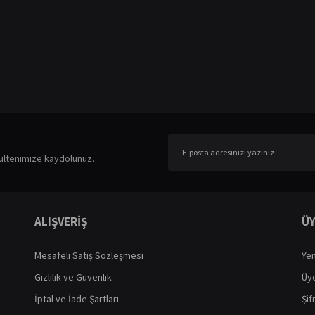
er konularda yetersiz gördüğünüz noktaları öneri formunu kullanarak tarafımıza ileteb
Bu ürüne ilk yorumu siz yapın!
ültenimize kaydolunuz.
Yorum Yaz
ALIŞVERİŞ
ÜY
Mesafeli Satış Sözleşmesi
Yen
Gizlilik ve Güvenlik
Üye
İptal ve İade Şartları
Şif