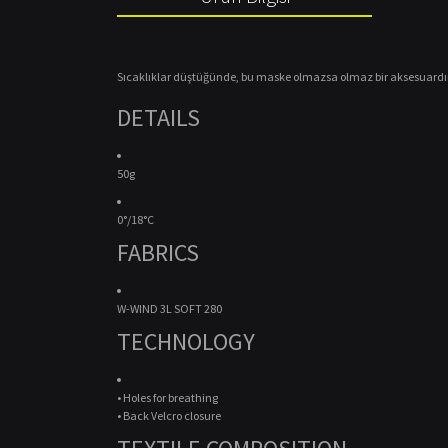
Sıcaklıklar düştüğünde, bu maske olmazsa olmaz bir aksesuardır
DETAILS
50g
0°/18°C
FABRICS
W-WIND 3L SOFT 280
TECHNOLOGY
• Holes for breathing
• Back Velcro closure