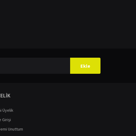
ilirsiniz.
Ekle
ELİK
i Üyelik
 Girişi
remi Unuttum